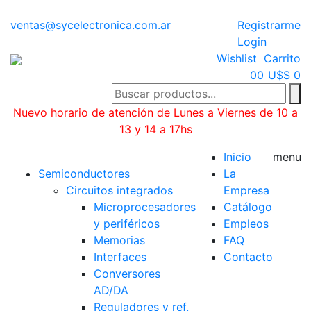
ventas@sycelectronica.com.ar
Registrarme
Login
Wishlist
Carrito
0
0
U$S 0
Nuevo horario de atención de Lunes a Viernes de 10 a
13 y 14 a 17hs
Categorías
Inicio
menu
Semiconductores
La
Circuitos integrados
Empresa
Microprocesadores
Catálogo
y periféricos
Empleos
Memorias
FAQ
Interfaces
Contacto
Conversores
AD/DA
Reguladores y ref.