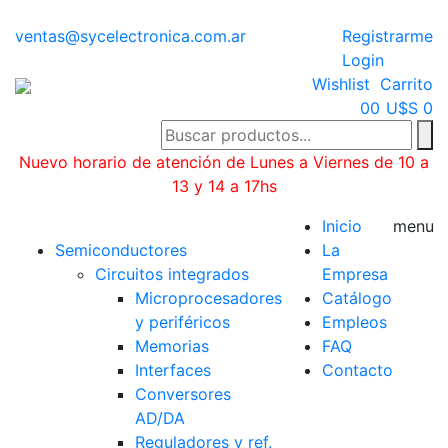
ventas@sycelectronica.com.ar
Registrarme
Login
Wishlist
Carrito
0
0
U$S 0
Nuevo horario de atención de Lunes a Viernes de 10 a
13 y 14 a 17hs
Categorías
Inicio
menu
Semiconductores
La
Circuitos integrados
Empresa
Microprocesadores
Catálogo
y periféricos
Empleos
Memorias
FAQ
Interfaces
Contacto
Conversores
AD/DA
Reguladores y ref.