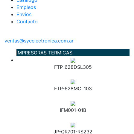
Catálogo
Empleos
Envíos
Contacto
ventas@sycelectronica.com.ar
IMPRESORAS TERMICAS
FTP-628DSL305
FTP-628MCL103
IFM001-01B
JP-QR701-RS232