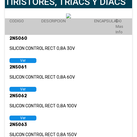
TIRISTORES, TRIACS Y DIACS
CATÁLOGO
EMPLEOS
CODIGO
DESCRIPCION
ENCAPSULADO
$ -
Mas
ENVÍOS
Info
2N5060
CONTACTO
SILICON CONTROL RECT 0,8A 30V
Ver
ventas@sycelectronica.com.ar
2N5061
SILICON CONTROL RECT 0,8A 60V
Ver
2N5062
SILICON CONTROL RECT 0,8A 100V
Ver
2N5063
SILICON CONTROL RECT 0,8A 150V