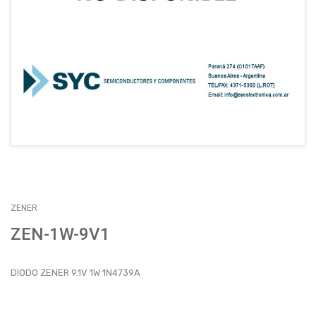
EMPLEOS
ENVÍOS
CONTACTO
ventas@sycelectronica.com.ar
ZENER
ZEN-1W-9V1
DIODO ZENER 9.1V 1W 1N4739A