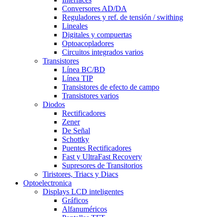
Conversores AD/DA
Reguladores y ref. de tensión / swithing
Lineales
Digitales y compuertas
Optoacopladores
Circuitos integrados varios
Transistores
Línea BC/BD
Línea TIP
Transistores de efecto de campo
Transistores varios
Diodos
Rectificadores
Zener
De Señal
Schottky
Puentes Rectificadores
Fast y UltraFast Recovery
Supresores de Transitorios
Tiristores, Triacs y Diacs
Optoelectronica
Displays LCD inteligentes
Gráficos
Alfanuméricos