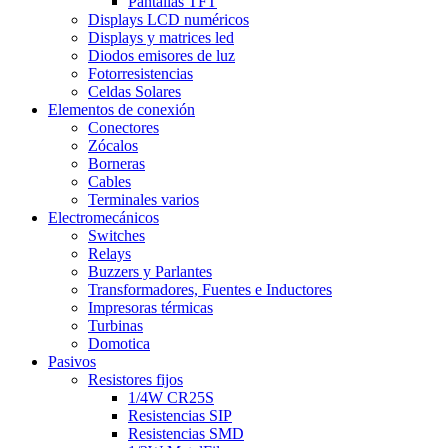
Pantallas TFT
Displays LCD numéricos
Displays y matrices led
Diodos emisores de luz
Fotorresistencias
Celdas Solares
Elementos de conexión
Conectores
Zócalos
Borneras
Cables
Terminales varios
Electromecánicos
Switches
Relays
Buzzers y Parlantes
Transformadores, Fuentes e Inductores
Impresoras térmicas
Turbinas
Domotica
Pasivos
Resistores fijos
1/4W CR25S
Resistencias SIP
Resistencias SMD