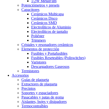
1/2W MetalFilm
Potenciómetros y presets
Capacitores
Cerámicos Multicapa
Cerámicos Disco
Cerámicos SMD
Electrolíticos de Aluminio
Electrolíticos de tantalio
Poliéster
Trimmers
Cristales y resonadores cerámicos
Elementos de protección
Fusibles y Portafusibles
Fusibles Reseteables (Poliswitches)
Varistores
Descargadores Gaseosos
Termistores
Accesorios
Guías de plaqueta
Extractores de plaqueta
Precintos
Soportes y espaciadores
Pasacables y patas de goma
Aislantes, bujes y disipadores
Termocontraíbles