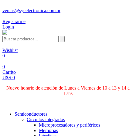
ventas@sycelectronica.com.ar
Registrarme
Login
Wishlist
0
0
Carrito
U$S 0
Nuevo horario de atención de Lunes a Viernes de 10 a 13 y 14 a
17hs
Categorías
Semiconductores
Circuitos integrados
Microprocesadores y periféricos
Memorias
Interfaces