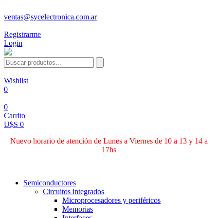
ventas@sycelectronica.com.ar
Registrarme
Login
Wishlist
0
0
Carrito
U$S 0
Nuevo horario de atención de Lunes a Viernes de 10 a 13 y 14 a
17hs
Categorías
Semiconductores
Circuitos integrados
Microprocesadores y periféricos
Memorias
Interfaces