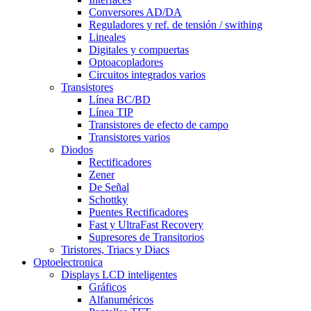
Conversores AD/DA
Reguladores y ref. de tensión / swithing
Lineales
Digitales y compuertas
Optoacopladores
Circuitos integrados varios
Transistores
Línea BC/BD
Línea TIP
Transistores de efecto de campo
Transistores varios
Diodos
Rectificadores
Zener
De Señal
Schottky
Puentes Rectificadores
Fast y UltraFast Recovery
Supresores de Transitorios
Tiristores, Triacs y Diacs
Optoelectronica
Displays LCD inteligentes
Gráficos
Alfanuméricos