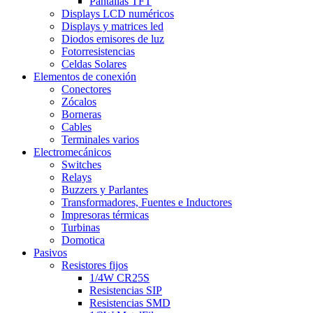
Pantallas TFT
Displays LCD numéricos
Displays y matrices led
Diodos emisores de luz
Fotorresistencias
Celdas Solares
Elementos de conexión
Conectores
Zócalos
Borneras
Cables
Terminales varios
Electromecánicos
Switches
Relays
Buzzers y Parlantes
Transformadores, Fuentes e Inductores
Impresoras térmicas
Turbinas
Domotica
Pasivos
Resistores fijos
1/4W CR25S
Resistencias SIP
Resistencias SMD