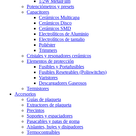
1/2W MetalFilm
Potenciómetros y presets
Capacitores
Cerámicos Multicapa
Cerámicos Disco
Cerámicos SMD
Electrolíticos de Aluminio
Electrolíticos de tantalio
Poliéster
Trimmers
Cristales y resonadores cerámicos
Elementos de protección
Fusibles y Portafusibles
Fusibles Reseteables (Poliswitches)
Varistores
Descargadores Gaseosos
Termistores
Accesorios
Guías de plaqueta
Extractores de plaqueta
Precintos
Soportes y espaciadores
Pasacables y patas de goma
Aislantes, bujes y disipadores
Termocontraíbles