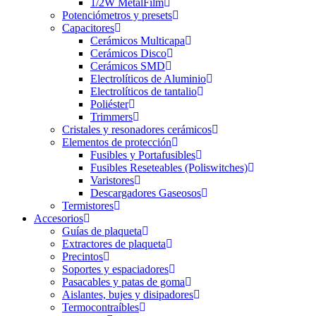
1/2W MetalFilm
Potenciómetros y presets
Capacitores
Cerámicos Multicapa
Cerámicos Disco
Cerámicos SMD
Electrolíticos de Aluminio
Electrolíticos de tantalio
Poliéster
Trimmers
Cristales y resonadores cerámicos
Elementos de protección
Fusibles y Portafusibles
Fusibles Reseteables (Poliswitches)
Varistores
Descargadores Gaseosos
Termistores
Accesorios
Guías de plaqueta
Extractores de plaqueta
Precintos
Soportes y espaciadores
Pasacables y patas de goma
Aislantes, bujes y disipadores
Termocontraíbles