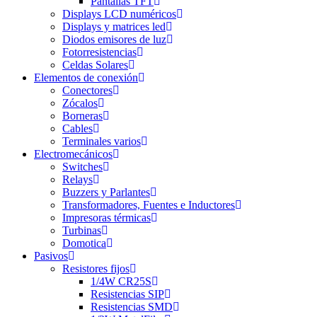
Pantallas TFT
Displays LCD numéricos
Displays y matrices led
Diodos emisores de luz
Fotorresistencias
Celdas Solares
Elementos de conexión
Conectores
Zócalos
Borneras
Cables
Terminales varios
Electromecánicos
Switches
Relays
Buzzers y Parlantes
Transformadores, Fuentes e Inductores
Impresoras térmicas
Turbinas
Domotica
Pasivos
Resistores fijos
1/4W CR25S
Resistencias SIP
Resistencias SMD