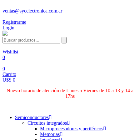
ventas@sycelectronica.com.ar
Registrarme
Login
Wishlist
0
0
Carrito
U$S 0
Nuevo horario de atención de Lunes a Viernes de 10 a 13 y 14 a
17hs
Categorías
Semiconductores
Circuitos integrados
Microprocesadores y periféricos
Memorias
Interfaces