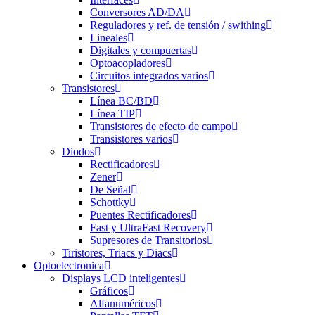
Conversores AD/DA
Reguladores y ref. de tensión / swithing
Lineales
Digitales y compuertas
Optoacopladores
Circuitos integrados varios
Transistores
Línea BC/BD
Línea TIP
Transistores de efecto de campo
Transistores varios
Diodos
Rectificadores
Zener
De Señal
Schottky
Puentes Rectificadores
Fast y UltraFast Recovery
Supresores de Transitorios
Tiristores, Triacs y Diacs
Optoelectronica
Displays LCD inteligentes
Gráficos
Alfanuméricos