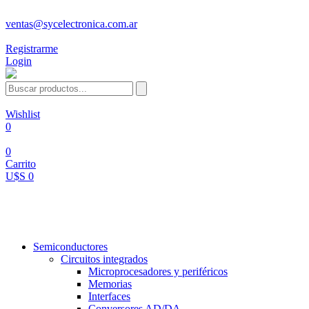
ventas@sycelectronica.com.ar
Registrarme
Login
Wishlist
0
0
Carrito
U$S 0
Categorías
Semiconductores
Circuitos integrados
Microprocesadores y periféricos
Memorias
Interfaces
Conversores AD/DA