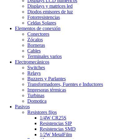
Displays LCD numéricos
Displays y matrices led
Diodos emisores de luz
Fotorresistencias
Celdas Solares
Elementos de conexión
Conectores
Zócalos
Borneras
Cables
Terminales varios
Electromecánicos
Switches
Relays
Buzzers y Parlantes
Transformadores, Fuentes e Inductores
Impresoras térmicas
Turbinas
Domotica
Pasivos
Resistores fijos
1/4W CR25S
Resistencias SIP
Resistencias SMD
1/2W MetalFilm