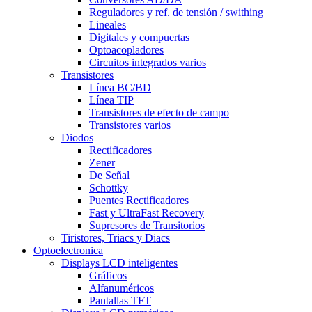
Reguladores y ref. de tensión / swithing
Lineales
Digitales y compuertas
Optoacopladores
Circuitos integrados varios
Transistores
Línea BC/BD
Línea TIP
Transistores de efecto de campo
Transistores varios
Diodos
Rectificadores
Zener
De Señal
Schottky
Puentes Rectificadores
Fast y UltraFast Recovery
Supresores de Transitorios
Tiristores, Triacs y Diacs
Optoelectronica
Displays LCD inteligentes
Gráficos
Alfanuméricos
Pantallas TFT