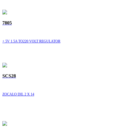
7805
+ 5V 1.5A TO220 VOLT REGULATOR
SCS28
ZOCALO DIL 2 X 14