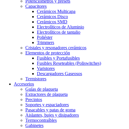
Potenciómetros y presets
Capacitores
Cerámicos Multicapa
Cerámicos Disco
Cerámicos SMD
Electrolíticos de Aluminio
Electrolíticos de tantalio
Poliéster
Trimmers
Cristales y resonadores cerámicos
Elementos de protección
Fusibles y Portafusibles
Fusibles Reseteables (Poliswitches)
Varistores
Descargadores Gaseosos
Termistores
Accesorios
Guías de plaqueta
Extractores de plaqueta
Precintos
Soportes y espaciadores
Pasacables y patas de goma
Aislantes, bujes y disipadores
Termocontraíbles
Gabinetes