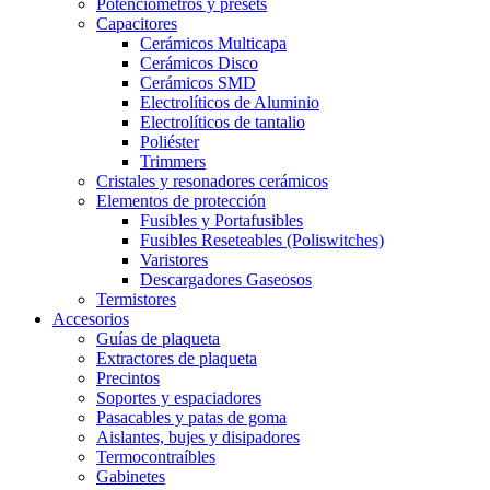
Potenciómetros y presets
Capacitores
Cerámicos Multicapa
Cerámicos Disco
Cerámicos SMD
Electrolíticos de Aluminio
Electrolíticos de tantalio
Poliéster
Trimmers
Cristales y resonadores cerámicos
Elementos de protección
Fusibles y Portafusibles
Fusibles Reseteables (Poliswitches)
Varistores
Descargadores Gaseosos
Termistores
Accesorios
Guías de plaqueta
Extractores de plaqueta
Precintos
Soportes y espaciadores
Pasacables y patas de goma
Aislantes, bujes y disipadores
Termocontraíbles
Gabinetes