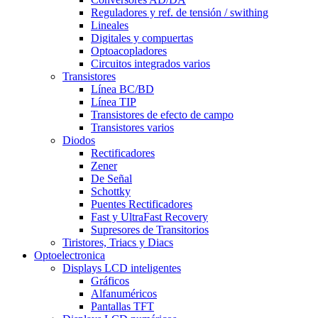
Reguladores y ref. de tensión / swithing
Lineales
Digitales y compuertas
Optoacopladores
Circuitos integrados varios
Transistores
Línea BC/BD
Línea TIP
Transistores de efecto de campo
Transistores varios
Diodos
Rectificadores
Zener
De Señal
Schottky
Puentes Rectificadores
Fast y UltraFast Recovery
Supresores de Transitorios
Tiristores, Triacs y Diacs
Optoelectronica
Displays LCD inteligentes
Gráficos
Alfanuméricos
Pantallas TFT