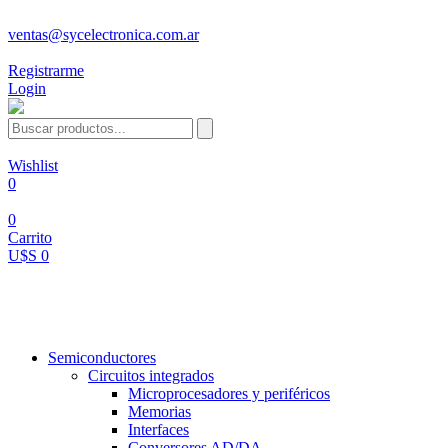
ventas@sycelectronica.com.ar
Registrarme
Login
Wishlist
0
0
Carrito
U$S 0
Categorías
Semiconductores
Circuitos integrados
Microprocesadores y periféricos
Memorias
Interfaces
Conversores AD/DA