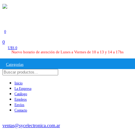
0
0
U$S 0
Nuevo horario de atención de Lunes a Viernes de 10 a 13 y 14 a 17hs
Categorías
Inicio
La Empresa
Catálogo
Empleos
Envíos
Contacto
ventas@sycelectronica.com.ar