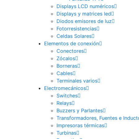
Displays LCD numéricos
Displays y matrices led
Diodos emisores de luz
Fotorresistencias
Celdas Solares
Elementos de conexión
Conectores
Zócalos
Borneras
Cables
Terminales varios
Electromecánicos
Switches
Relays
Buzzers y Parlantes
Transformadores, Fuentes e Induct
Impresoras térmicas
Turbinas