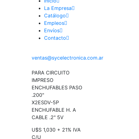
Inicio
La Empresa
Catálogo
Empleos
Envíos
Contacto
ventas@sycelectronica.com.ar
PARA CIRCUITO
IMPRESO
ENCHUFABLES PASO
.200"
X2ESDV-5P
ENCHUFABLE H. A
CABLE .2" 5V
U$S 1,030 + 21% IVA
C/U