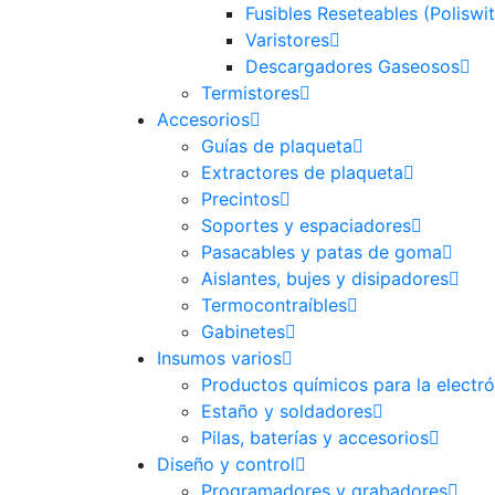
Fusibles Reseteables (Poliswi
Varistores
Descargadores Gaseosos
Termistores
Accesorios
Guías de plaqueta
Extractores de plaqueta
Precintos
Soportes y espaciadores
Pasacables y patas de goma
Aislantes, bujes y disipadores
Termocontraíbles
Gabinetes
Insumos varios
Productos químicos para la electró
Estaño y soldadores
Pilas, baterías y accesorios
Diseño y control
Programadores y grabadores