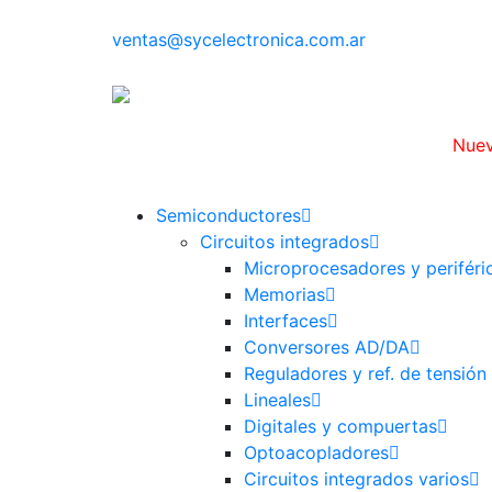
ventas@sycelectronica.com.ar
Nuev
Categorías
Semiconductores
Circuitos integrados
Microprocesadores y periféri
Memorias
Interfaces
Conversores AD/DA
Reguladores y ref. de tensión 
Lineales
Digitales y compuertas
Optoacopladores
Circuitos integrados varios