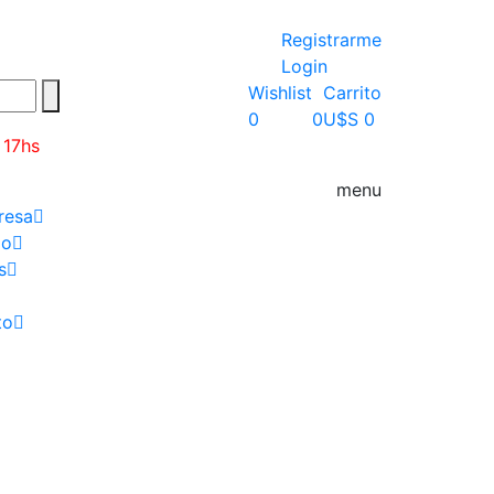
Registrarme
Login
Wishlist
Carrito
0
0
U$S 0
 17hs
menu
resa
go
s
to