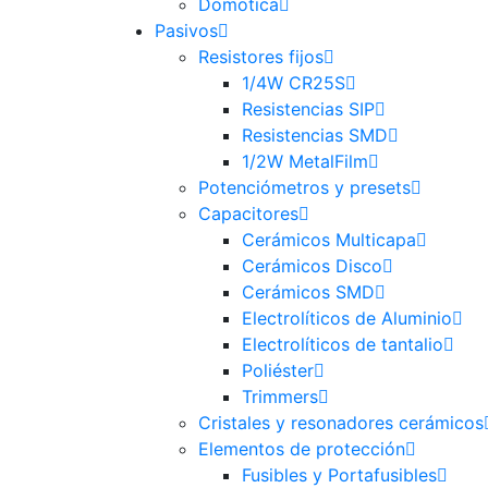
Domotica
Pasivos
Resistores fijos
1/4W CR25S
Resistencias SIP
Resistencias SMD
1/2W MetalFilm
Potenciómetros y presets
Capacitores
Cerámicos Multicapa
Cerámicos Disco
Cerámicos SMD
Electrolíticos de Aluminio
Electrolíticos de tantalio
Poliéster
Trimmers
Cristales y resonadores cerámicos
Elementos de protección
Fusibles y Portafusibles