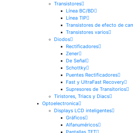
Transistores
Línea BC/BD
Línea TIP
Transistores de efecto de c
Transistores varios
Diodos
Rectificadores
Zener
De Señal
Schottky
Puentes Rectificadores
Fast y UltraFast Recovery
Supresores de Transitorios
Tiristores, Triacs y Diacs
Optoelectronica
Displays LCD inteligentes
Gráficos
Alfanuméricos
Pantallas TFT