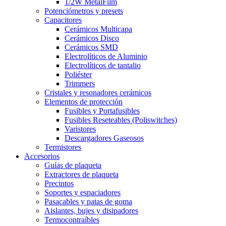
1/2W MetalFilm
Potenciómetros y presets
Capacitores
Cerámicos Multicapa
Cerámicos Disco
Cerámicos SMD
Electrolíticos de Aluminio
Electrolíticos de tantalio
Poliéster
Trimmers
Cristales y resonadores cerámicos
Elementos de protección
Fusibles y Portafusibles
Fusibles Reseteables (Poliswitches)
Varistores
Descargadores Gaseosos
Termistores
Accesorios
Guías de plaqueta
Extractores de plaqueta
Precintos
Soportes y espaciadores
Pasacables y patas de goma
Aislantes, bujes y disipadores
Termocontraíbles