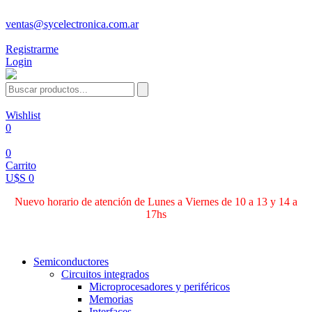
ventas@sycelectronica.com.ar
Registrarme
Login
Wishlist
0
0
Carrito
U$S 0
Nuevo horario de atención de Lunes a Viernes de 10 a 13 y 14 a
17hs
Categorías
Semiconductores
Circuitos integrados
Microprocesadores y periféricos
Memorias
Interfaces