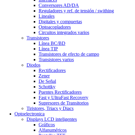
Conversores AD/DA
Reguladores y ref. de tensión / swithing
Lineales
Digitales y compuertas
Optoacopladores
Circuitos integrados varios
Transistores
Línea BC/BD
Línea TIP
Transistores de efecto de campo
Transistores varios
Diodos
Rectificadores
Zener
De Señal
Schottky
Puentes Rectificadores
Fast y UltraFast Recovery
Supresores de Transitorios
Tiristores, Triacs y Diacs
Optoelectronica
Displays LCD inteligentes
Gráficos
Alfanuméricos