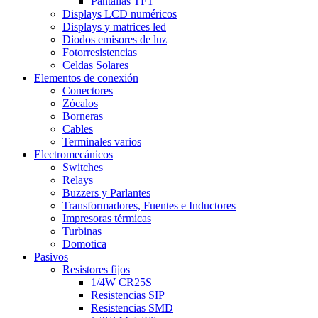
Pantallas TFT
Displays LCD numéricos
Displays y matrices led
Diodos emisores de luz
Fotorresistencias
Celdas Solares
Elementos de conexión
Conectores
Zócalos
Borneras
Cables
Terminales varios
Electromecánicos
Switches
Relays
Buzzers y Parlantes
Transformadores, Fuentes e Inductores
Impresoras térmicas
Turbinas
Domotica
Pasivos
Resistores fijos
1/4W CR25S
Resistencias SIP
Resistencias SMD