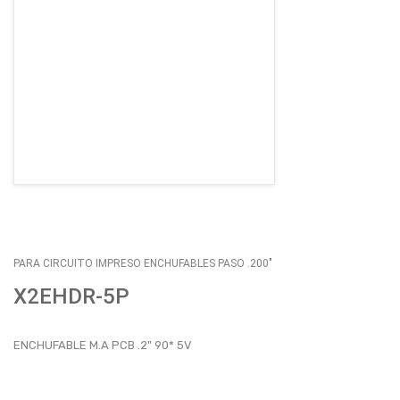
EMPLEOS
ENVÍOS
CONTACTO
ventas@sycelectronica.com.ar
PARA CIRCUITO IMPRESO ENCHUFABLES PASO .200"
X2EHDR-5P
ENCHUFABLE M.A PCB .2" 90* 5V