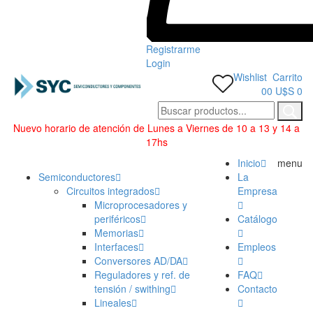
Registrarme
Login
Wishlist
Carrito
0
0
U$S 0
Nuevo horario de atención de Lunes a Viernes de 10 a 13 y 14 a
17hs
Categorías
Inicio
menu
Semiconductores
La
Circuitos integrados
Empresa
Microprocesadores y
periféricos
Catálogo
Memorias
Interfaces
Empleos
Conversores AD/DA
Reguladores y ref. de
FAQ
tensión / swithing
Contacto
Lineales