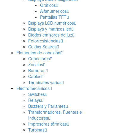
Gráficos
Alfanuméricos
Pantallas TFT
Displays LCD numéricos
Displays y matrices led
Diodos emisores de luz
Fotorresistencias
Celdas Solares
Elementos de conexión
Conectores
Zócalos
Borneras
Cables
Terminales varios
Electromecánicos
Switches
Relays
Buzzers y Parlantes
Transformadores, Fuentes e
Inductores
Impresoras térmicas
Turbinas