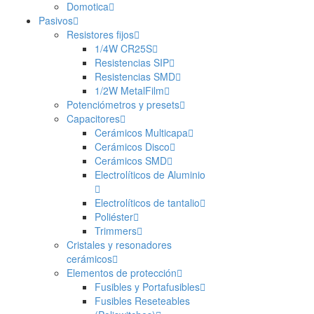
Domotica
Pasivos
Resistores fijos
1/4W CR25S
Resistencias SIP
Resistencias SMD
1/2W MetalFilm
Potenciómetros y presets
Capacitores
Cerámicos Multicapa
Cerámicos Disco
Cerámicos SMD
Electrolíticos de Aluminio
Electrolíticos de tantalio
Poliéster
Trimmers
Cristales y resonadores
cerámicos
Elementos de protección
Fusibles y Portafusibles
Fusibles Reseteables