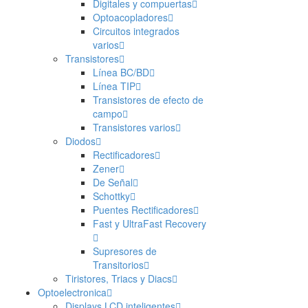
Digitales y compuertas
Optoacopladores
Circuitos integrados
varios
Transistores
Línea BC/BD
Línea TIP
Transistores de efecto de
campo
Transistores varios
Diodos
Rectificadores
Zener
De Señal
Schottky
Puentes Rectificadores
Fast y UltraFast Recovery
Supresores de
Transitorios
Tiristores, Triacs y Diacs
Optoelectronica
Displays LCD inteligentes