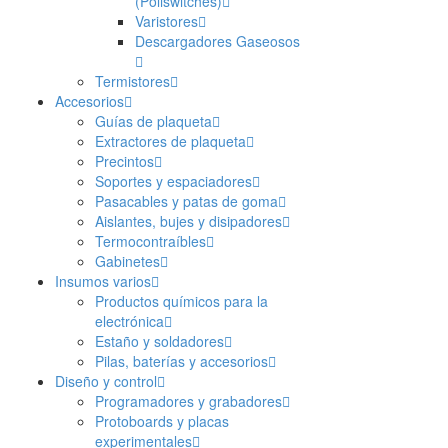
(Poliswitches)
Varistores
Descargadores Gaseosos
Termistores
Accesorios
Guías de plaqueta
Extractores de plaqueta
Precintos
Soportes y espaciadores
Pasacables y patas de goma
Aislantes, bujes y disipadores
Termocontraíbles
Gabinetes
Insumos varios
Productos químicos para la
electrónica
Estaño y soldadores
Pilas, baterías y accesorios
Diseño y control
Programadores y grabadores
Protoboards y placas
experimentales