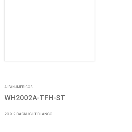
EMPLEOS
ENVÍOS
CONTACTO
ventas@sycelectronica.com.ar
ALFANUMERICOS
WH2002A-TFH-ST
20 X 2 BACKLIGHT BLANCO