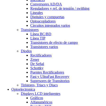
Conversores AD/DA
Reguladores y ref. de tensión / swithing
Lineales
Digitales y compuertas
Optoacopladores
Circuitos integrados varios
Transistores
Línea BC/BD
Línea TIP
Transistores de efecto de campo
Transistores varios
Diodos
Rectificadores
Zener
De Señal
Schottky
Puentes Rectificadores
Fast y UltraFast Recovery
Supresores de Transitorios
Tiristores, Triacs y Diacs
Optoelectronica
Displays LCD inteligentes
Gráficos
Alfanuméricos