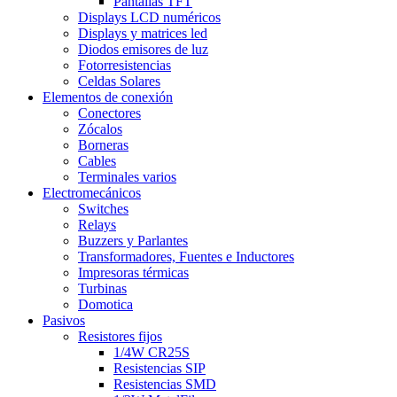
Pantallas TFT
Displays LCD numéricos
Displays y matrices led
Diodos emisores de luz
Fotorresistencias
Celdas Solares
Elementos de conexión
Conectores
Zócalos
Borneras
Cables
Terminales varios
Electromecánicos
Switches
Relays
Buzzers y Parlantes
Transformadores, Fuentes e Inductores
Impresoras térmicas
Turbinas
Domotica
Pasivos
Resistores fijos
1/4W CR25S
Resistencias SIP
Resistencias SMD