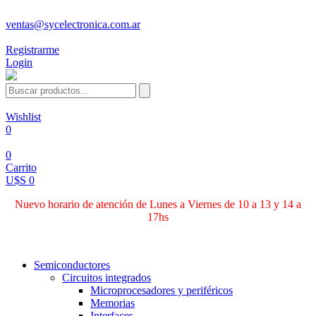
ventas@sycelectronica.com.ar
Registrarme
Login
Wishlist
0
0
Carrito
U$S 0
Nuevo horario de atención de Lunes a Viernes de 10 a 13 y 14 a
17hs
Categorías
Semiconductores
Circuitos integrados
Microprocesadores y periféricos
Memorias
Interfaces