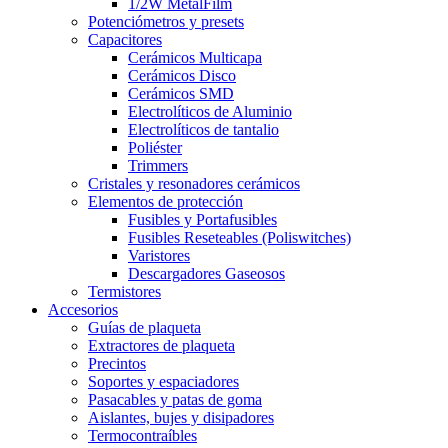
1/2W MetalFilm
Potenciómetros y presets
Capacitores
Cerámicos Multicapa
Cerámicos Disco
Cerámicos SMD
Electrolíticos de Aluminio
Electrolíticos de tantalio
Poliéster
Trimmers
Cristales y resonadores cerámicos
Elementos de protección
Fusibles y Portafusibles
Fusibles Reseteables (Poliswitches)
Varistores
Descargadores Gaseosos
Termistores
Accesorios
Guías de plaqueta
Extractores de plaqueta
Precintos
Soportes y espaciadores
Pasacables y patas de goma
Aislantes, bujes y disipadores
Termocontraíbles