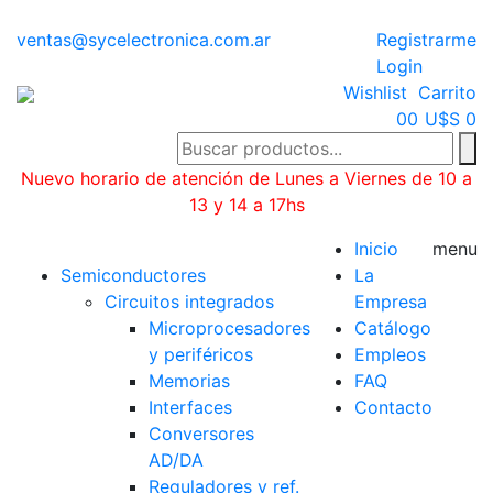
ventas@sycelectronica.com.ar
Registrarme
Login
Wishlist
Carrito
0
0
U$S 0
Nuevo horario de atención de Lunes a Viernes de 10 a
13 y 14 a 17hs
Categorías
Inicio
menu
Semiconductores
La
Circuitos integrados
Empresa
Microprocesadores
Catálogo
y periféricos
Empleos
Memorias
FAQ
Interfaces
Contacto
Conversores
AD/DA
Reguladores y ref.