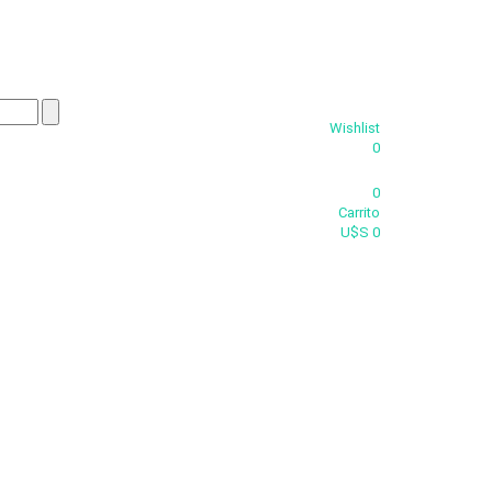
Wishlist
0
0
Carrito
U$S 0