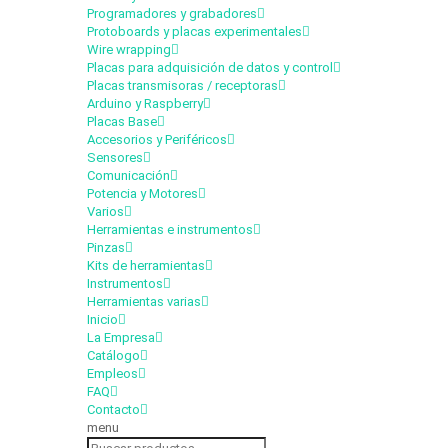
Programadores y grabadores
Protoboards y placas experimentales
Wire wrapping
Placas para adquisición de datos y control
Placas transmisoras / receptoras
Arduino y Raspberry
Placas Base
Accesorios y Periféricos
Sensores
Comunicación
Potencia y Motores
Varios
Herramientas e instrumentos
Pinzas
Kits de herramientas
Instrumentos
Herramientas varias
Inicio
La Empresa
Catálogo
Empleos
FAQ
Contacto
menu