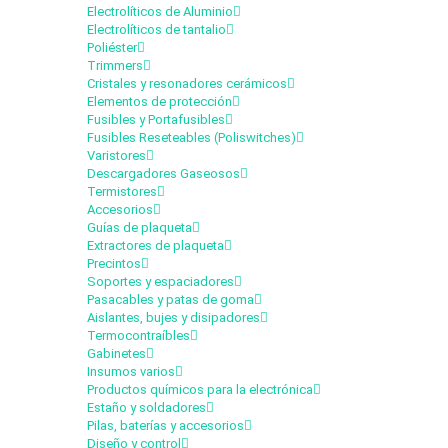
Electrolíticos de Aluminio
Electrolíticos de tantalio
Poliéster
Trimmers
Cristales y resonadores cerámicos
Elementos de protección
Fusibles y Portafusibles
Fusibles Reseteables (Poliswitches)
Varistores
Descargadores Gaseosos
Termistores
Accesorios
Guías de plaqueta
Extractores de plaqueta
Precintos
Soportes y espaciadores
Pasacables y patas de goma
Aislantes, bujes y disipadores
Termocontraíbles
Gabinetes
Insumos varios
Productos químicos para la electrónica
Estaño y soldadores
Pilas, baterías y accesorios
Diseño y control