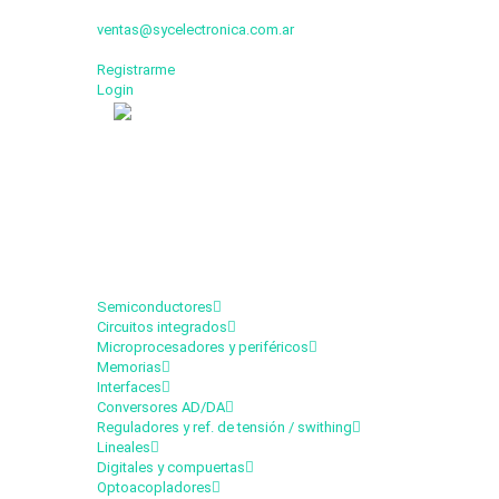
ventas@sycelectronica.com.ar
Registrarme
Login
Categorías
Semiconductores
Circuitos integrados
Microprocesadores y periféricos
Memorias
Interfaces
Conversores AD/DA
Reguladores y ref. de tensión / swithing
Lineales
Digitales y compuertas
Optoacopladores