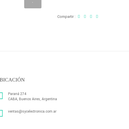
Compartir :
BICACIÓN
Paraná 274
CABA, Buenos Aires, Argentina
ventas@sycelectronica.com.ar