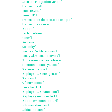
Circuitos integrados varios
Transistores
Línea BC/BD
Línea TIP
Transistores de efecto de campo
Transistores varios
Diodos
Rectificadores
Zener
De Señal
Schottky
Puentes Rectificadores
Fast y UltraFast Recovery
Supresores de Transitorios
Tiristores, Triacs y Diacs
Optoelectronica
Displays LCD inteligentes
Gráficos
Alfanuméricos
Pantallas TFT
Displays LCD numéricos
Displays y matrices led
Diodos emisores de luz
Fotorresistencias
Celdas Solares