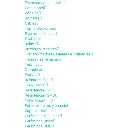
Elementos de conexión
Conectores
Zócalos
Borneras
Cables
Terminales varios
Electromecánicos
Switches
Relays
Buzzers y Parlantes
Transformadores, Fuentes e Inductores
Impresoras térmicas
Turbinas
Domotica
Pasivos
Resistores fijos
1/4W CR25S
Resistencias SIP
Resistencias SMD
1/2W MetalFilm
Potenciómetros y presets
Capacitores
Cerámicos Multicapa
Cerámicos Disco
Cerámicos SMD