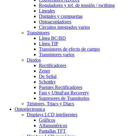
Reguladores y ref. de tensión / swithing
Lineales
Digitales y compuertas
Optoacopladores
Circuitos integrados varios
Transistores
Línea BC/BD
Línea TIP
Transistores de efecto de campo
Transistores varios
Diodos
Rectificadores
Zener
De Señal
Schottky
Puentes Rectificadores
Fast y UltraFast Recovery
Supresores de Transitorios
Tiristores, Triacs y Diacs
Optoelectronica
Displays LCD inteligentes
Gráficos
Alfanuméricos
Pantallas TFT