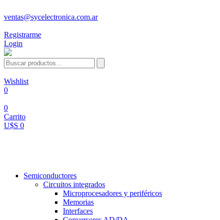
ventas@sycelectronica.com.ar
Registrarme
Login
Wishlist
0
0
Carrito
U$S 0
Categorías
Semiconductores
Circuitos integrados
Microprocesadores y periféricos
Memorias
Interfaces
Conversores AD/DA