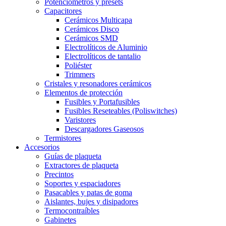
Potenciómetros y presets
Capacitores
Cerámicos Multicapa
Cerámicos Disco
Cerámicos SMD
Electrolíticos de Aluminio
Electrolíticos de tantalio
Poliéster
Trimmers
Cristales y resonadores cerámicos
Elementos de protección
Fusibles y Portafusibles
Fusibles Reseteables (Poliswitches)
Varistores
Descargadores Gaseosos
Termistores
Accesorios
Guías de plaqueta
Extractores de plaqueta
Precintos
Soportes y espaciadores
Pasacables y patas de goma
Aislantes, bujes y disipadores
Termocontraíbles
Gabinetes