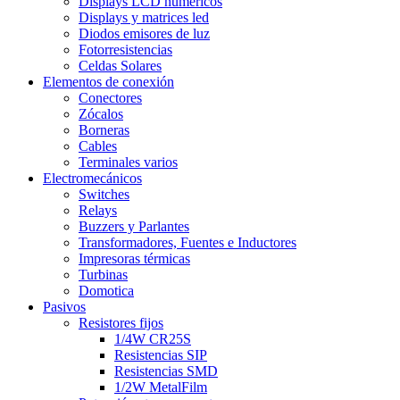
Displays LCD numéricos
Displays y matrices led
Diodos emisores de luz
Fotorresistencias
Celdas Solares
Elementos de conexión
Conectores
Zócalos
Borneras
Cables
Terminales varios
Electromecánicos
Switches
Relays
Buzzers y Parlantes
Transformadores, Fuentes e Inductores
Impresoras térmicas
Turbinas
Domotica
Pasivos
Resistores fijos
1/4W CR25S
Resistencias SIP
Resistencias SMD
1/2W MetalFilm