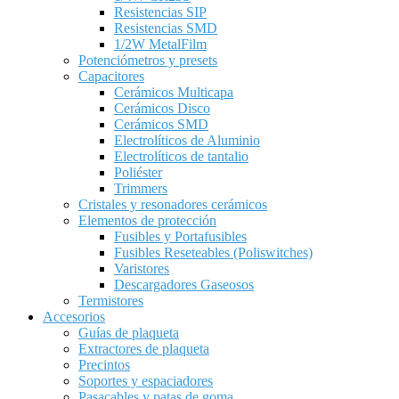
Resistencias SIP
Resistencias SMD
1/2W MetalFilm
Potenciómetros y presets
Capacitores
Cerámicos Multicapa
Cerámicos Disco
Cerámicos SMD
Electrolíticos de Aluminio
Electrolíticos de tantalio
Poliéster
Trimmers
Cristales y resonadores cerámicos
Elementos de protección
Fusibles y Portafusibles
Fusibles Reseteables (Poliswitches)
Varistores
Descargadores Gaseosos
Termistores
Accesorios
Guías de plaqueta
Extractores de plaqueta
Precintos
Soportes y espaciadores
Pasacables y patas de goma