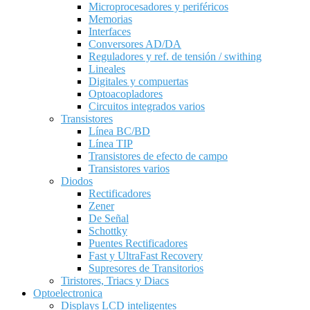
Microprocesadores y periféricos
Memorias
Interfaces
Conversores AD/DA
Reguladores y ref. de tensión / swithing
Lineales
Digitales y compuertas
Optoacopladores
Circuitos integrados varios
Transistores
Línea BC/BD
Línea TIP
Transistores de efecto de campo
Transistores varios
Diodos
Rectificadores
Zener
De Señal
Schottky
Puentes Rectificadores
Fast y UltraFast Recovery
Supresores de Transitorios
Tiristores, Triacs y Diacs
Optoelectronica
Displays LCD inteligentes