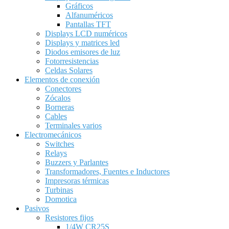
Gráficos
Alfanuméricos
Pantallas TFT
Displays LCD numéricos
Displays y matrices led
Diodos emisores de luz
Fotorresistencias
Celdas Solares
Elementos de conexión
Conectores
Zócalos
Borneras
Cables
Terminales varios
Electromecánicos
Switches
Relays
Buzzers y Parlantes
Transformadores, Fuentes e Inductores
Impresoras térmicas
Turbinas
Domotica
Pasivos
Resistores fijos
1/4W CR25S