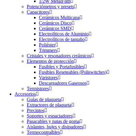
1/2W MetalFilm
Potenciómetros y presets
Capacitores
Cerámicos Multicapa
Cerámicos Disco
Cerámicos SMD
Electrolíticos de Aluminio
Electrolíticos de tantalio
Poliéster
Trimmers
Cristales y resonadores cerámicos
Elementos de protección
Fusibles y Portafusibles
Fusibles Reseteables (Poliswitches)
Varistores
Descargadores Gaseosos
Termistores
Accesorios
Guías de plaqueta
Extractores de plaqueta
Precintos
Soportes y espaciadores
Pasacables y patas de goma
Aislantes, bujes y disipadores
Termocontraíbles