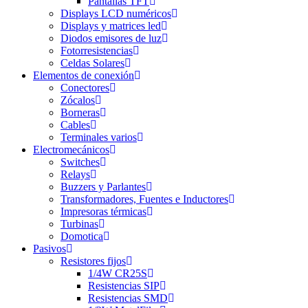
Pantallas TFT
Displays LCD numéricos
Displays y matrices led
Diodos emisores de luz
Fotorresistencias
Celdas Solares
Elementos de conexión
Conectores
Zócalos
Borneras
Cables
Terminales varios
Electromecánicos
Switches
Relays
Buzzers y Parlantes
Transformadores, Fuentes e Inductores
Impresoras térmicas
Turbinas
Domotica
Pasivos
Resistores fijos
1/4W CR25S
Resistencias SIP
Resistencias SMD