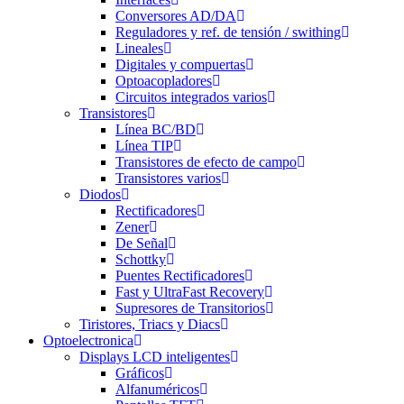
Conversores AD/DA
Reguladores y ref. de tensión / swithing
Lineales
Digitales y compuertas
Optoacopladores
Circuitos integrados varios
Transistores
Línea BC/BD
Línea TIP
Transistores de efecto de campo
Transistores varios
Diodos
Rectificadores
Zener
De Señal
Schottky
Puentes Rectificadores
Fast y UltraFast Recovery
Supresores de Transitorios
Tiristores, Triacs y Diacs
Optoelectronica
Displays LCD inteligentes
Gráficos
Alfanuméricos