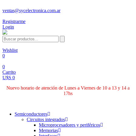
ventas@sycelectronica.com.ar
Registrarme
Login
Wishlist
0
0
Carrito
U$S 0
Nuevo horario de atención de Lunes a Viernes de 10 a 13 y 14 a
17hs
Categorías
Semiconductores
Circuitos integrados
Microprocesadores y periféricos
Memorias
Interfaces