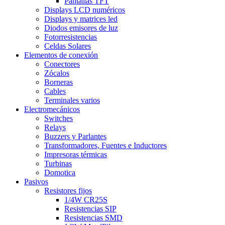
Pantallas TFT
Displays LCD numéricos
Displays y matrices led
Diodos emisores de luz
Fotorresistencias
Celdas Solares
Elementos de conexión
Conectores
Zócalos
Borneras
Cables
Terminales varios
Electromecánicos
Switches
Relays
Buzzers y Parlantes
Transformadores, Fuentes e Inductores
Impresoras térmicas
Turbinas
Domotica
Pasivos
Resistores fijos
1/4W CR25S
Resistencias SIP
Resistencias SMD