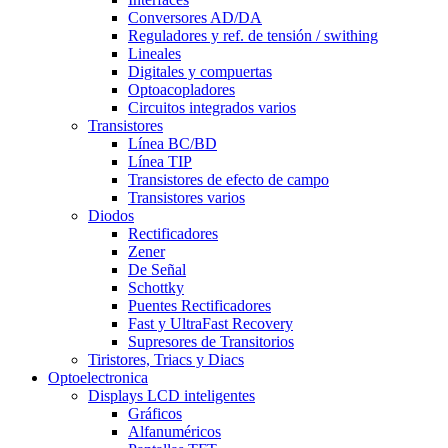
Conversores AD/DA
Reguladores y ref. de tensión / swithing
Lineales
Digitales y compuertas
Optoacopladores
Circuitos integrados varios
Transistores
Línea BC/BD
Línea TIP
Transistores de efecto de campo
Transistores varios
Diodos
Rectificadores
Zener
De Señal
Schottky
Puentes Rectificadores
Fast y UltraFast Recovery
Supresores de Transitorios
Tiristores, Triacs y Diacs
Optoelectronica
Displays LCD inteligentes
Gráficos
Alfanuméricos