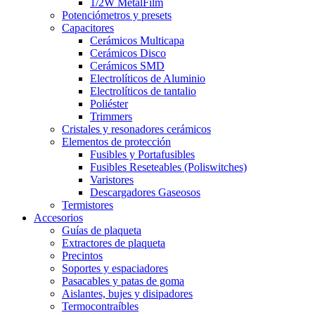
1/2W MetalFilm
Potenciómetros y presets
Capacitores
Cerámicos Multicapa
Cerámicos Disco
Cerámicos SMD
Electrolíticos de Aluminio
Electrolíticos de tantalio
Poliéster
Trimmers
Cristales y resonadores cerámicos
Elementos de protección
Fusibles y Portafusibles
Fusibles Reseteables (Poliswitches)
Varistores
Descargadores Gaseosos
Termistores
Accesorios
Guías de plaqueta
Extractores de plaqueta
Precintos
Soportes y espaciadores
Pasacables y patas de goma
Aislantes, bujes y disipadores
Termocontraíbles