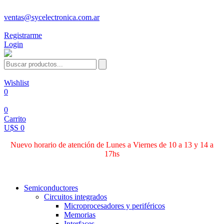
ventas@sycelectronica.com.ar
Registrarme
Login
Wishlist
0
0
Carrito
U$S 0
Nuevo horario de atención de Lunes a Viernes de 10 a 13 y 14 a
17hs
Categorías
Semiconductores
Circuitos integrados
Microprocesadores y periféricos
Memorias
Interfaces