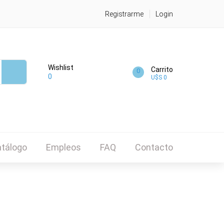
Registrarme
Login
Wishlist
Carrito
0
0
U$S 0
tálogo
Empleos
FAQ
Contacto