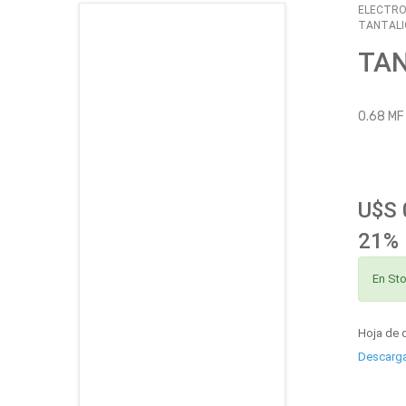
ELECTRO
TANTALI
CATÁLOGO
TA
EMPLEOS
0.68 MF
ENVÍOS
CONTACTO
U$S 
ventas@sycelectronica.com.ar
21% 
En St
Hoja de 
Descarg