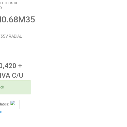
LITICOS DE
O
N0.68M35
 35V RADIAL
0,420 +
IVA C/U
ock
datos:
ar