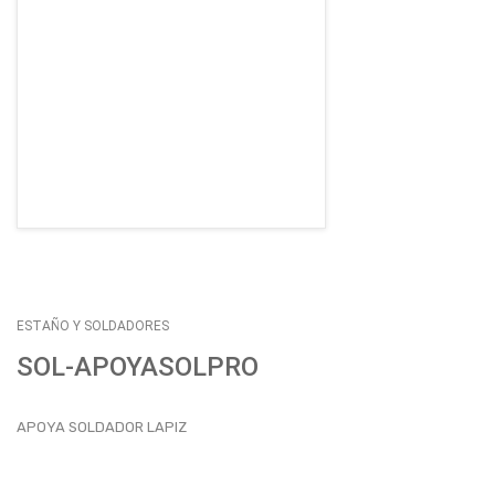
EMPLEOS
ENVÍOS
CONTACTO
ventas@sycelectronica.com.ar
ESTAÑO Y SOLDADORES
SOL-APOYASOLPRO
APOYA SOLDADOR LAPIZ