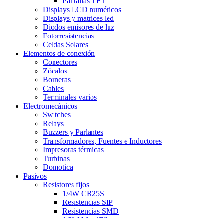
Pantallas TFT
Displays LCD numéricos
Displays y matrices led
Diodos emisores de luz
Fotorresistencias
Celdas Solares
Elementos de conexión
Conectores
Zócalos
Borneras
Cables
Terminales varios
Electromecánicos
Switches
Relays
Buzzers y Parlantes
Transformadores, Fuentes e Inductores
Impresoras térmicas
Turbinas
Domotica
Pasivos
Resistores fijos
1/4W CR25S
Resistencias SIP
Resistencias SMD