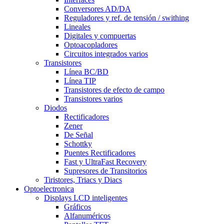
Conversores AD/DA
Reguladores y ref. de tensión / swithing
Lineales
Digitales y compuertas
Optoacopladores
Circuitos integrados varios
Transistores
Línea BC/BD
Línea TIP
Transistores de efecto de campo
Transistores varios
Diodos
Rectificadores
Zener
De Señal
Schottky
Puentes Rectificadores
Fast y UltraFast Recovery
Supresores de Transitorios
Tiristores, Triacs y Diacs
Optoelectronica
Displays LCD inteligentes
Gráficos
Alfanuméricos