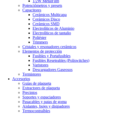
1/2W MetalFilm
Potenciómetros y presets
Capacitores
Cerámicos Multicapa
Cerámicos Disco
Cerámicos SMD
Electrolíticos de Aluminio
Electrolíticos de tantalio
Poliéster
Trimmers
Cristales y resonadores cerámicos
Elementos de protección
Fusibles y Portafusibles
Fusibles Reseteables (Poliswitches)
Varistores
Descargadores Gaseosos
Termistores
Accesorios
Guías de plaqueta
Extractores de plaqueta
Precintos
Soportes y espaciadores
Pasacables y patas de goma
Aislantes, bujes y disipadores
Termocontraíbles