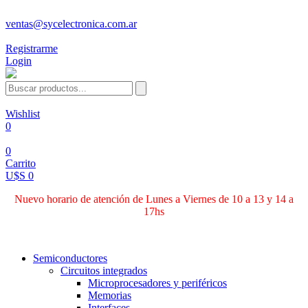
ventas@sycelectronica.com.ar
Registrarme
Login
Wishlist
0
0
Carrito
U$S 0
Nuevo horario de atención de Lunes a Viernes de 10 a 13 y 14 a
17hs
Categorías
Semiconductores
Circuitos integrados
Microprocesadores y periféricos
Memorias
Interfaces