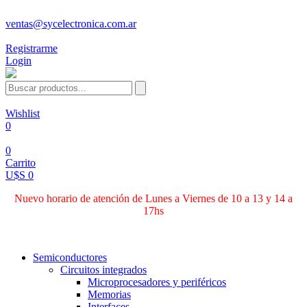
ventas@sycelectronica.com.ar
Registrarme
Login
Wishlist
0
0
Carrito
U$S 0
Nuevo horario de atención de Lunes a Viernes de 10 a 13 y 14 a
17hs
Categorías
Semiconductores
Circuitos integrados
Microprocesadores y periféricos
Memorias
Interfaces