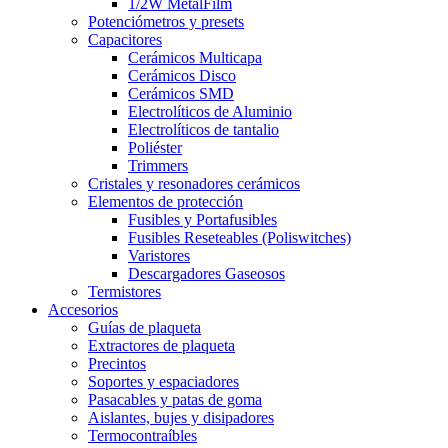
1/2W MetalFilm
Potenciómetros y presets
Capacitores
Cerámicos Multicapa
Cerámicos Disco
Cerámicos SMD
Electrolíticos de Aluminio
Electrolíticos de tantalio
Poliéster
Trimmers
Cristales y resonadores cerámicos
Elementos de protección
Fusibles y Portafusibles
Fusibles Reseteables (Poliswitches)
Varistores
Descargadores Gaseosos
Termistores
Accesorios
Guías de plaqueta
Extractores de plaqueta
Precintos
Soportes y espaciadores
Pasacables y patas de goma
Aislantes, bujes y disipadores
Termocontraíbles