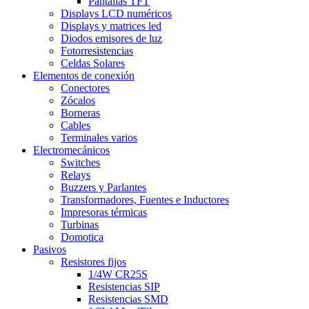
Pantallas TFT
Displays LCD numéricos
Displays y matrices led
Diodos emisores de luz
Fotorresistencias
Celdas Solares
Elementos de conexión
Conectores
Zócalos
Borneras
Cables
Terminales varios
Electromecánicos
Switches
Relays
Buzzers y Parlantes
Transformadores, Fuentes e Inductores
Impresoras térmicas
Turbinas
Domotica
Pasivos
Resistores fijos
1/4W CR25S
Resistencias SIP
Resistencias SMD