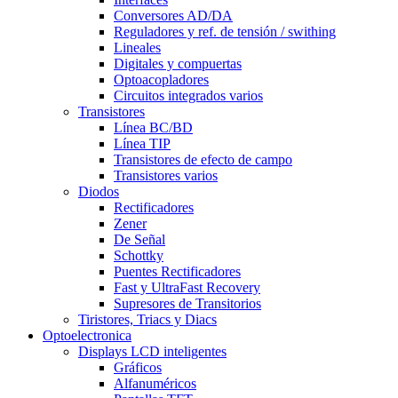
Conversores AD/DA
Reguladores y ref. de tensión / swithing
Lineales
Digitales y compuertas
Optoacopladores
Circuitos integrados varios
Transistores
Línea BC/BD
Línea TIP
Transistores de efecto de campo
Transistores varios
Diodos
Rectificadores
Zener
De Señal
Schottky
Puentes Rectificadores
Fast y UltraFast Recovery
Supresores de Transitorios
Tiristores, Triacs y Diacs
Optoelectronica
Displays LCD inteligentes
Gráficos
Alfanuméricos