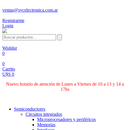
ventas@sycelectronica.com.ar
Registrarme
Login
Wishlist
0
0
Carrito
U$S 0
Nuevo horario de atención de Lunes a Viernes de 10 a 13 y 14 a
17hs
Categorías
Semiconductores
Circuitos integrados
Microprocesadores y periféricos
Memorias
Interfaces