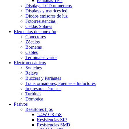
Pantallas TFT
Displays LCD numéricos
Displays y matrices led
Diodos emisores de luz
Fotorresistencias
Celdas Solares
Elementos de conexión
Conectores
Zócalos
Borneras
Cables
Terminales varios
Electromecánicos
Switches
Relays
Buzzers y Parlantes
Transformadores, Fuentes e Inductores
Impresoras térmicas
Turbinas
Domotica
Pasivos
Resistores fijos
1/4W CR25S
Resistencias SIP
Resistencias SMD