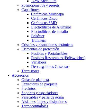
1/2W MetalFilm
Potenciómetros y presets
Capacitores
Cerámicos Multicapa
Cerámicos Disco
Cerámicos SMD
Electrolíticos de Aluminio
Electrolíticos de tantalio
Poliéster
Trimmers
Cristales y resonadores cerámicos
Elementos de protección
Fusibles y Portafusibles
Fusibles Reseteables (Poliswitches)
Varistores
Descargadores Gaseosos
Termistores
Accesorios
Guías de plaqueta
Extractores de plaqueta
Precintos
Soportes y espaciadores
Pasacables y patas de goma
Aislantes, bujes y disipadores
Termocontraíbles