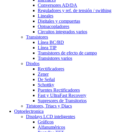
Conversores AD/DA
Reguladores y ref. de tensión / swithing
Lineales
Digitales y compuertas
Optoacopladores
Circuitos integrados varios
Transistores
Línea BC/BD
Línea TIP
Transistores de efecto de campo
Transistores varios
Diodos
Rectificadores
Zener
De Señal
Schottky
Puentes Rectificadores
Fast y UltraFast Recovery
Supresores de Transitorios
Tiristores, Triacs y Diacs
Optoelectronica
Displays LCD inteligentes
Gráficos
Alfanuméricos