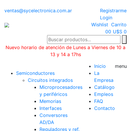
ventas@sycelectronica.com.ar
Registrarme
Login
Wishlist
Carrito
0
0
U$S 0
Nuevo horario de atención de Lunes a Viernes de 10 a
13 y 14 a 17hs
Categorías
Inicio
menu
Semiconductores
La
Circuitos integrados
Empresa
Microprocesadores
Catálogo
y periféricos
Empleos
Memorias
FAQ
Interfaces
Contacto
Conversores
AD/DA
Reguladores y ref.