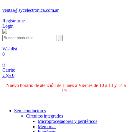
ventas@sycelectronica.com.ar
Registrarme
Login
Wishlist
0
0
Carrito
U$S 0
Nuevo horario de atención de Lunes a Viernes de 10 a 13 y 14 a
17hs
Categorías
Semiconductores
Circuitos integrados
Microprocesadores y periféricos
Memorias
Interfaces