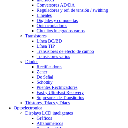
Conversores AD/DA
Reguladores y ref. de tensión / swithing
Lineales
Digitales y compuertas
Optoacopladores
Circuitos integrados varios
Transistores
Línea BC/BD
Línea TIP
Transistores de efecto de campo
Transistores varios
Diodos
Rectificadores
Zener
De Señal
Schottky
Puentes Rectificadores
Fast y UltraFast Recovery
Supresores de Transitorios
Tiristores, Triacs y Diacs
Optoelectronica
Displays LCD inteligentes
Gráficos
Alfanuméricos