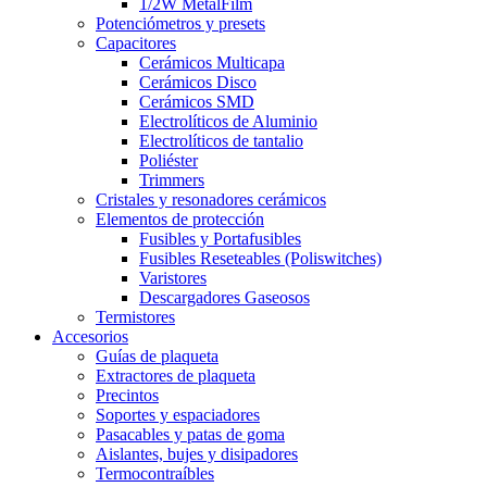
1/2W MetalFilm
Potenciómetros y presets
Capacitores
Cerámicos Multicapa
Cerámicos Disco
Cerámicos SMD
Electrolíticos de Aluminio
Electrolíticos de tantalio
Poliéster
Trimmers
Cristales y resonadores cerámicos
Elementos de protección
Fusibles y Portafusibles
Fusibles Reseteables (Poliswitches)
Varistores
Descargadores Gaseosos
Termistores
Accesorios
Guías de plaqueta
Extractores de plaqueta
Precintos
Soportes y espaciadores
Pasacables y patas de goma
Aislantes, bujes y disipadores
Termocontraíbles