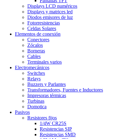
Pantallas TFT
Displays LCD numéricos
Displays y matrices led
Diodos emisores de luz
Fotorresistencias
Celdas Solares
Elementos de conexión
Conectores
Zócalos
Borneras
Cables
Terminales varios
Electromecánicos
Switches
Relays
Buzzers y Parlantes
Transformadores, Fuentes e Inductores
Impresoras térmicas
Turbinas
Domotica
Pasivos
Resistores fijos
1/4W CR25S
Resistencias SIP
Resistencias SMD