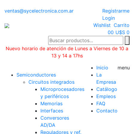
ventas@sycelectronica.com.ar
Registrarme
Login
Wishlist
Carrito
0
0
U$S 0
Nuevo horario de atención de Lunes a Viernes de 10 a
13 y 14 a 17hs
Categorías
Inicio
menu
Semiconductores
La
Circuitos integrados
Empresa
Microprocesadores
Catálogo
y periféricos
Empleos
Memorias
FAQ
Interfaces
Contacto
Conversores
AD/DA
Reguladores y ref.