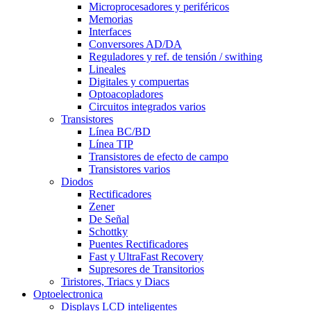
Microprocesadores y periféricos
Memorias
Interfaces
Conversores AD/DA
Reguladores y ref. de tensión / swithing
Lineales
Digitales y compuertas
Optoacopladores
Circuitos integrados varios
Transistores
Línea BC/BD
Línea TIP
Transistores de efecto de campo
Transistores varios
Diodos
Rectificadores
Zener
De Señal
Schottky
Puentes Rectificadores
Fast y UltraFast Recovery
Supresores de Transitorios
Tiristores, Triacs y Diacs
Optoelectronica
Displays LCD inteligentes