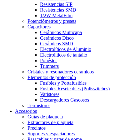
Resistencias SIP
Resistencias SMD
1/2W MetalFilm
Potenciómetros y presets
Capacitores
Cerámicos Multicapa
Cerámicos Disco
Cerámicos SMD
Electrolíticos de Aluminio
Electrolíticos de tantalio
Poliéster
Trimmers
Cristales y resonadores cerámicos
Elementos de protección
Fusibles y Portafusibles
Fusibles Reseteables (Poliswitches)
Varistores
Descargadores Gaseosos
Termistores
Accesorios
Guías de plaqueta
Extractores de plaqueta
Precintos
Soportes y espaciadores
Pasacables y patas de goma