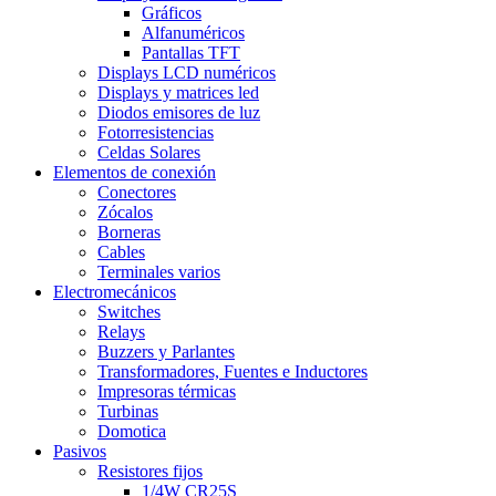
Gráficos
Alfanuméricos
Pantallas TFT
Displays LCD numéricos
Displays y matrices led
Diodos emisores de luz
Fotorresistencias
Celdas Solares
Elementos de conexión
Conectores
Zócalos
Borneras
Cables
Terminales varios
Electromecánicos
Switches
Relays
Buzzers y Parlantes
Transformadores, Fuentes e Inductores
Impresoras térmicas
Turbinas
Domotica
Pasivos
Resistores fijos
1/4W CR25S