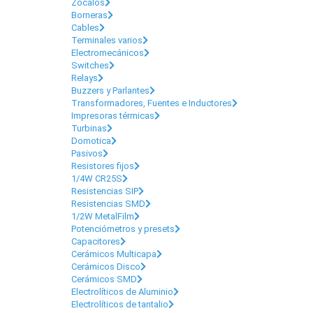
Zócalos
Borneras
Cables
Terminales varios
Electromecánicos
Switches
Relays
Buzzers y Parlantes
Transformadores, Fuentes e Inductores
Impresoras térmicas
Turbinas
Domotica
Pasivos
Resistores fijos
1/4W CR25S
Resistencias SIP
Resistencias SMD
1/2W MetalFilm
Potenciómetros y presets
Capacitores
Cerámicos Multicapa
Cerámicos Disco
Cerámicos SMD
Electrolíticos de Aluminio
Electrolíticos de tantalio