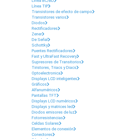
Línea BC/BD
Línea TIP
Transistores de efecto de campo
Transistores varios
Diodos
Rectificadores
Zener
De Señal
Schottky
Puentes Rectificadores
Fast y UltraFast Recovery
Supresores de Transitorios
Tiristores, Triacs y Diacs
Optoelectronica
Displays LCD inteligentes
Gráficos
Alfanuméricos
Pantallas TFT
Displays LCD numéricos
Displays y matrices led
Diodos emisores de luz
Fotorresistencias
Celdas Solares
Elementos de conexión
Conectores