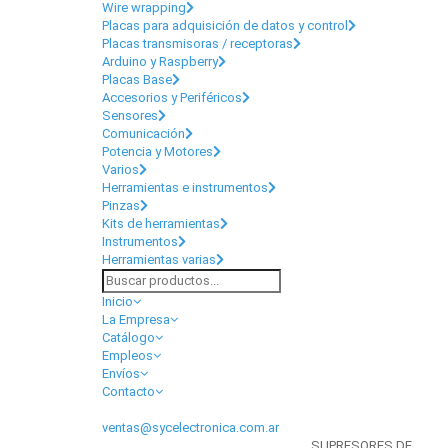
Wire wrapping
Placas para adquisición de datos y control
Placas transmisoras / receptoras
Arduino y Raspberry
Placas Base
Accesorios y Periféricos
Sensores
Comunicación
Potencia y Motores
Varios
Herramientas e instrumentos
Pinzas
Kits de herramientas
Instrumentos
Herramientas varias
Inicio
La Empresa
Catálogo
Empleos
Envíos
Contacto
ventas@sycelectronica.com.ar
SUPRESORES DE