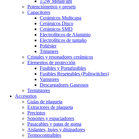
1/2W MetalFilm
Potenciómetros y presets
Capacitores
Cerámicos Multicapa
Cerámicos Disco
Cerámicos SMD
Electrolíticos de Aluminio
Electrolíticos de tantalio
Poliéster
Trimmers
Cristales y resonadores cerámicos
Elementos de protección
Fusibles y Portafusibles
Fusibles Reseteables (Poliswitches)
Varistores
Descargadores Gaseosos
Termistores
Accesorios
Guías de plaqueta
Extractores de plaqueta
Precintos
Soportes y espaciadores
Pasacables y patas de goma
Aislantes, bujes y disipadores
Termocontraíbles