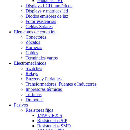
Pantallas TFT
Displays LCD numéricos
Displays y matrices led
Diodos emisores de luz
Fotorresistencias
Celdas Solares
Elementos de conexión
Conectores
Zócalos
Borneras
Cables
Terminales varios
Electromecánicos
Switches
Relays
Buzzers y Parlantes
Transformadores, Fuentes e Inductores
Impresoras térmicas
Turbinas
Domotica
Pasivos
Resistores fijos
1/4W CR25S
Resistencias SIP
Resistencias SMD