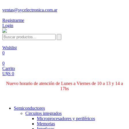
ventas@sycelectronica.com.ar
Registrarme
Login
Wishlist
0
0
Carrito
U$S 0
Nuevo horario de atención de Lunes a Viernes de 10 a 13 y 14 a
17hs
Categorías
Semiconductores
Circuitos integrados
Microprocesadores y periféricos
Memorias
Interfaces