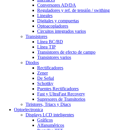
Conversores AD/DA
Reguladores y ref. de tensión / swithing
Lineales
Digitales y compuertas
Optoacopladores
Circuitos integrados varios
Transistores
Línea BC/BD
Línea TIP
Transistores de efecto de campo
Transistores varios
Diodos
Rectificadores
Zener
De Señal
Schottky
Puentes Rectificadores
Fast y UltraFast Recovery
Supresores de Transitorios
Tiristores, Triacs y Diacs
Optoelectronica
Displays LCD inteligentes
Gráficos
Alfanuméricos