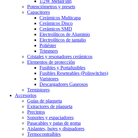
1/2W MetalFilm
Potenciómetros y presets
Capacitores
Cerámicos Multicapa
Cerámicos Disco
Cerámicos SMD
Electrolíticos de Aluminio
Electrolíticos de tantalio
Poliéster
Trimmers
Cristales y resonadores cerámicos
Elementos de protección
Fusibles y Portafusibles
Fusibles Reseteables (Poliswitches)
Varistores
Descargadores Gaseosos
Termistores
Accesorios
Guías de plaqueta
Extractores de plaqueta
Precintos
Soportes y espaciadores
Pasacables y patas de goma
Aislantes, bujes y disipadores
Termocontraíbles