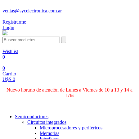
ventas@sycelectronica.com.ar
Registrarme
Login
Wishlist
0
0
Carrito
U$S 0
Nuevo horario de atención de Lunes a Viernes de 10 a 13 y 14 a
17hs
Categorías
Semiconductores
Circuitos integrados
Microprocesadores y periféricos
Memorias
Interfaces