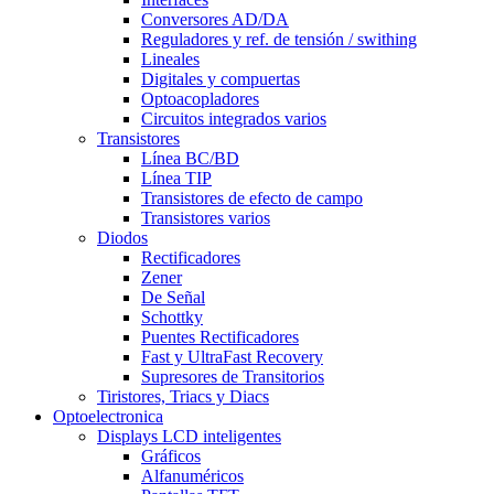
Conversores AD/DA
Reguladores y ref. de tensión / swithing
Lineales
Digitales y compuertas
Optoacopladores
Circuitos integrados varios
Transistores
Línea BC/BD
Línea TIP
Transistores de efecto de campo
Transistores varios
Diodos
Rectificadores
Zener
De Señal
Schottky
Puentes Rectificadores
Fast y UltraFast Recovery
Supresores de Transitorios
Tiristores, Triacs y Diacs
Optoelectronica
Displays LCD inteligentes
Gráficos
Alfanuméricos