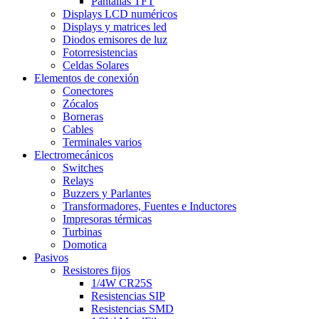
Pantallas TFT
Displays LCD numéricos
Displays y matrices led
Diodos emisores de luz
Fotorresistencias
Celdas Solares
Elementos de conexión
Conectores
Zócalos
Borneras
Cables
Terminales varios
Electromecánicos
Switches
Relays
Buzzers y Parlantes
Transformadores, Fuentes e Inductores
Impresoras térmicas
Turbinas
Domotica
Pasivos
Resistores fijos
1/4W CR25S
Resistencias SIP
Resistencias SMD