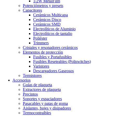
1/2W MetalFilm
Potenciómetros y presets
Capacitores
Cerámicos Multicapa
Cerámicos Disco
Cerámicos SMD
Electrolíticos de Aluminio
Electrolíticos de tantalio
Poliéster
Trimmers
Cristales y resonadores cerámicos
Elementos de protección
Fusibles y Portafusibles
Fusibles Reseteables (Poliswitches)
Varistores
Descargadores Gaseosos
Termistores
Accesorios
Guías de plaqueta
Extractores de plaqueta
Precintos
Soportes y espaciadores
Pasacables y patas de goma
Aislantes, bujes y disipadores
Termocontraíbles