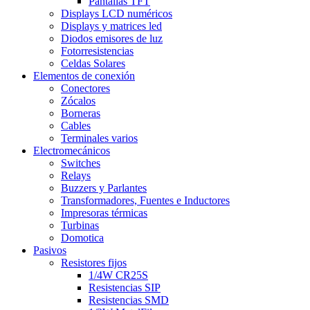
Pantallas TFT
Displays LCD numéricos
Displays y matrices led
Diodos emisores de luz
Fotorresistencias
Celdas Solares
Elementos de conexión
Conectores
Zócalos
Borneras
Cables
Terminales varios
Electromecánicos
Switches
Relays
Buzzers y Parlantes
Transformadores, Fuentes e Inductores
Impresoras térmicas
Turbinas
Domotica
Pasivos
Resistores fijos
1/4W CR25S
Resistencias SIP
Resistencias SMD