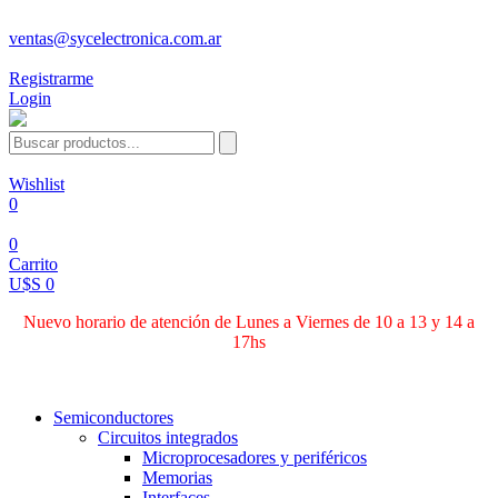
ventas@sycelectronica.com.ar
Registrarme
Login
Wishlist
0
0
Carrito
U$S 0
Nuevo horario de atención de Lunes a Viernes de 10 a 13 y 14 a
17hs
Categorías
Semiconductores
Circuitos integrados
Microprocesadores y periféricos
Memorias
Interfaces