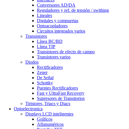
Conversores AD/DA
Reguladores y ref. de tensión / swithing
Lineales
Digitales y compuertas
Optoacopladores
Circuitos integrados varios
Transistores
Línea BC/BD
Línea TIP
Transistores de efecto de campo
Transistores varios
Diodos
Rectificadores
Zener
De Señal
Schottky
Puentes Rectificadores
Fast y UltraFast Recovery
Supresores de Transitorios
Tiristores, Triacs y Diacs
Optoelectronica
Displays LCD inteligentes
Gráficos
Alfanuméricos