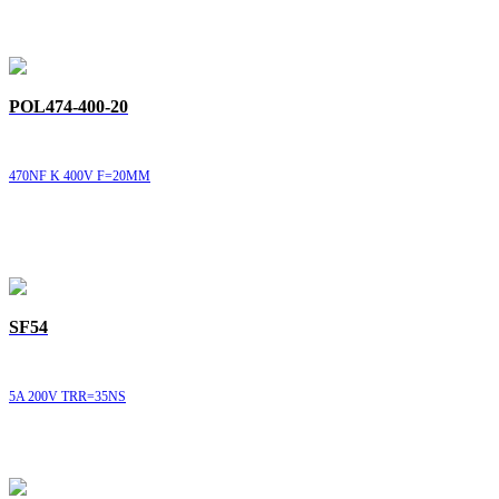
POL474-400-20
470NF K 400V F=20MM
SF54
5A 200V TRR=35NS