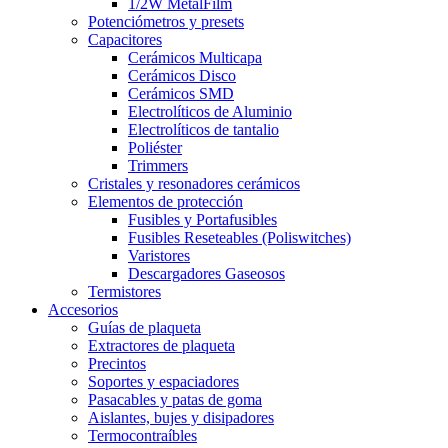
1/2W MetalFilm
Potenciómetros y presets
Capacitores
Cerámicos Multicapa
Cerámicos Disco
Cerámicos SMD
Electrolíticos de Aluminio
Electrolíticos de tantalio
Poliéster
Trimmers
Cristales y resonadores cerámicos
Elementos de protección
Fusibles y Portafusibles
Fusibles Reseteables (Poliswitches)
Varistores
Descargadores Gaseosos
Termistores
Accesorios
Guías de plaqueta
Extractores de plaqueta
Precintos
Soportes y espaciadores
Pasacables y patas de goma
Aislantes, bujes y disipadores
Termocontraíbles