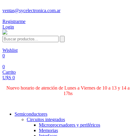
ventas@sycelectronica.com.ar
Registrarme
Login
Wishlist
0
0
Carrito
U$S 0
Nuevo horario de atención de Lunes a Viernes de 10 a 13 y 14 a
17hs
Categorías
Semiconductores
Circuitos integrados
Microprocesadores y periféricos
Memorias
Interfaces