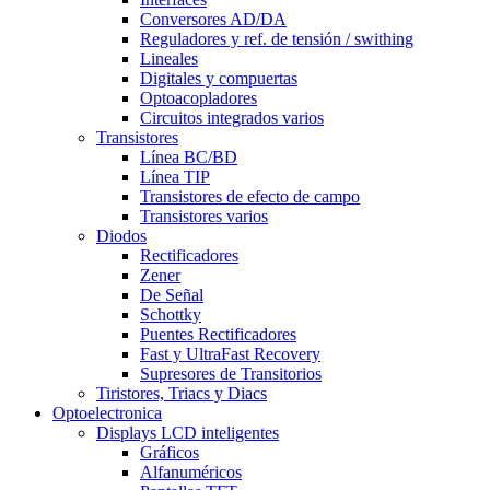
Conversores AD/DA
Reguladores y ref. de tensión / swithing
Lineales
Digitales y compuertas
Optoacopladores
Circuitos integrados varios
Transistores
Línea BC/BD
Línea TIP
Transistores de efecto de campo
Transistores varios
Diodos
Rectificadores
Zener
De Señal
Schottky
Puentes Rectificadores
Fast y UltraFast Recovery
Supresores de Transitorios
Tiristores, Triacs y Diacs
Optoelectronica
Displays LCD inteligentes
Gráficos
Alfanuméricos