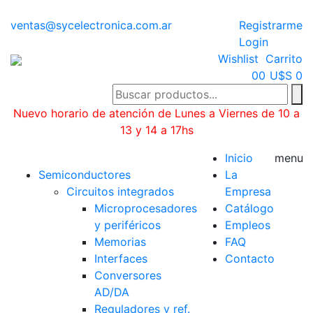
ventas@sycelectronica.com.ar
Registrarme
Login
Wishlist
Carrito
0
0
U$S 0
Nuevo horario de atención de Lunes a Viernes de 10 a
13 y 14 a 17hs
Categorías
Inicio
menu
Semiconductores
La
Circuitos integrados
Empresa
Microprocesadores
Catálogo
y periféricos
Empleos
Memorias
FAQ
Interfaces
Contacto
Conversores
AD/DA
Reguladores y ref.