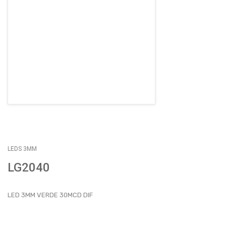
EMPLEOS
ENVÍOS
CONTACTO
ventas@sycelectronica.com.ar
LEDS 3MM
LG2040
LED 3MM VERDE 30MCD DIF