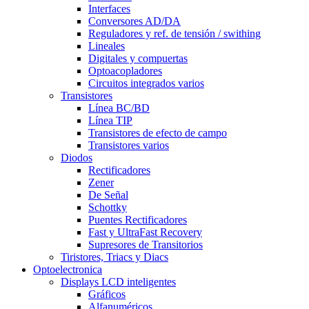
Interfaces
Conversores AD/DA
Reguladores y ref. de tensión / swithing
Lineales
Digitales y compuertas
Optoacopladores
Circuitos integrados varios
Transistores
Línea BC/BD
Línea TIP
Transistores de efecto de campo
Transistores varios
Diodos
Rectificadores
Zener
De Señal
Schottky
Puentes Rectificadores
Fast y UltraFast Recovery
Supresores de Transitorios
Tiristores, Triacs y Diacs
Optoelectronica
Displays LCD inteligentes
Gráficos
Alfanuméricos