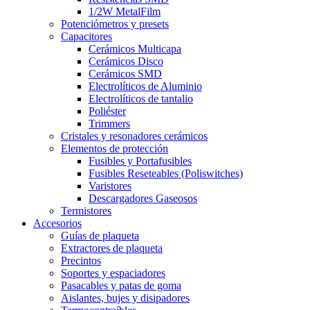
1/2W MetalFilm
Potenciómetros y presets
Capacitores
Cerámicos Multicapa
Cerámicos Disco
Cerámicos SMD
Electrolíticos de Aluminio
Electrolíticos de tantalio
Poliéster
Trimmers
Cristales y resonadores cerámicos
Elementos de protección
Fusibles y Portafusibles
Fusibles Reseteables (Poliswitches)
Varistores
Descargadores Gaseosos
Termistores
Accesorios
Guías de plaqueta
Extractores de plaqueta
Precintos
Soportes y espaciadores
Pasacables y patas de goma
Aislantes, bujes y disipadores