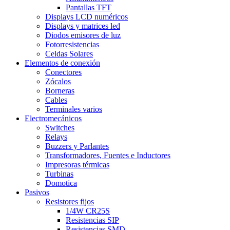
Pantallas TFT
Displays LCD numéricos
Displays y matrices led
Diodos emisores de luz
Fotorresistencias
Celdas Solares
Elementos de conexión
Conectores
Zócalos
Borneras
Cables
Terminales varios
Electromecánicos
Switches
Relays
Buzzers y Parlantes
Transformadores, Fuentes e Inductores
Impresoras térmicas
Turbinas
Domotica
Pasivos
Resistores fijos
1/4W CR25S
Resistencias SIP
Resistencias SMD