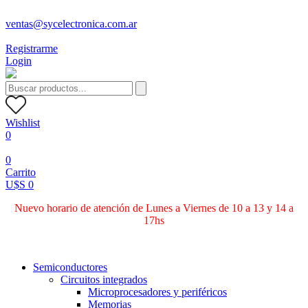
ventas@sycelectronica.com.ar
Registrarme
Login
Wishlist
0
0
Carrito
U$S 0
Nuevo horario de atención de Lunes a Viernes de 10 a 13 y 14 a
17hs
Categorías
Semiconductores
Circuitos integrados
Microprocesadores y periféricos
Memorias