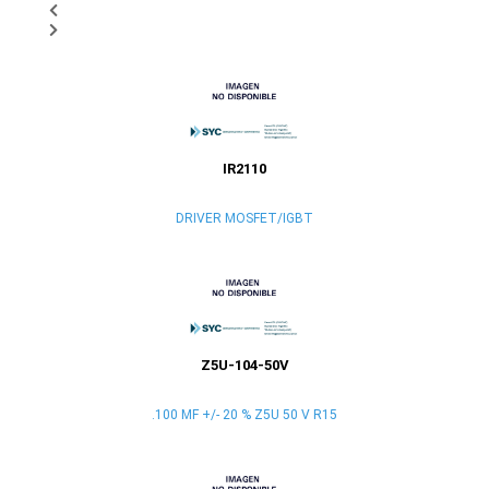
IR2110
DRIVER MOSFET/IGBT
Z5U-104-50V
.100 MF +/- 20 % Z5U 50 V R15