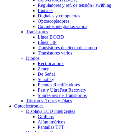
Reguladores y ref. de tensión / swithing
Lineales
Digitales y compuertas
Optoacopladores
Circuitos integrados varios
Transistores
Línea BC/BD
Línea TIP
Transistores de efecto de campo
Transistores varios
Diodos
Rectificadores
Zener
De Señal
Schottky
Puentes Rectificadores
Fast y UltraFast Recovery
Supresores de Transitorios
Tiristores, Triacs y Diacs
Optoelectronica
Displays LCD inteligentes
Gráficos
Alfanuméricos
Pantallas TFT