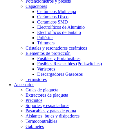
Potenciómetros y presets
Capacitores
Cerámicos Multicapa
Cerámicos Disco
Cerámicos SMD
Electrolíticos de Aluminio
Electrolíticos de tantalio
Poliéster
Trimmers
Cristales y resonadores cerámicos
Elementos de protección
Fusibles y Portafusibles
Fusibles Reseteables (Poliswitches)
Varistores
Descargadores Gaseosos
Termistores
Accesorios
Guías de plaqueta
Extractores de plaqueta
Precintos
Soportes y espaciadores
Pasacables y patas de goma
Aislantes, bujes y disipadores
Termocontraíbles
Gabinetes