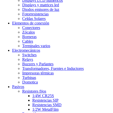
Displays LCD numéricos
Displays y matrices led
Diodos emisores de luz
Fotorresistencias
Celdas Solares
Elementos de conexión
Conectores
Zócalos
Borneras
Cables
Terminales varios
Electromecánicos
Switches
Relays
Buzzers y Parlantes
Transformadores, Fuentes e Inductores
Impresoras térmicas
Turbinas
Domotica
Pasivos
Resistores fijos
1/4W CR25S
Resistencias SIP
Resistencias SMD
1/2W MetalFilm