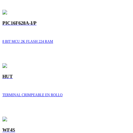
PIC16F628A-I/P
8 BIT MCU 2K FLASH 224 RAM
HUT
TERMINAL CRIMPEABLE EN ROLLO
WF4S