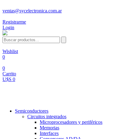
ventas@sycelectronica.com.ar
Registrarme
Login
Wishlist
0
0
Carrito
U$S 0
Categorías
Semiconductores
Circuitos integrados
Microprocesadores y periféricos
Memorias
Interfaces
Conversores AD/DA