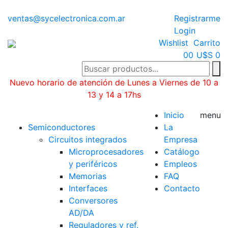
ventas@sycelectronica.com.ar
Registrarme
Login
Wishlist
Carrito
0
0
U$S 0
Nuevo horario de atención de Lunes a Viernes de 10 a
13 y 14 a 17hs
Categorías
Inicio
menu
Semiconductores
La
Circuitos integrados
Empresa
Microprocesadores
Catálogo
y periféricos
Empleos
Memorias
FAQ
Interfaces
Contacto
Conversores
AD/DA
Reguladores y ref.