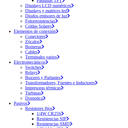
Pantallas TFT
Displays LCD numéricos
Displays y matrices led
Diodos emisores de luz
Fotorresistencias
Celdas Solares
Elementos de conexión
Conectores
Zócalos
Borneras
Cables
Terminales varios
Electromecánicos
Switches
Relays
Buzzers y Parlantes
Transformadores, Fuentes e Inductores
Impresoras térmicas
Turbinas
Domotica
Pasivos
Resistores fijos
1/4W CR25S
Resistencias SIP
Resistencias SMD