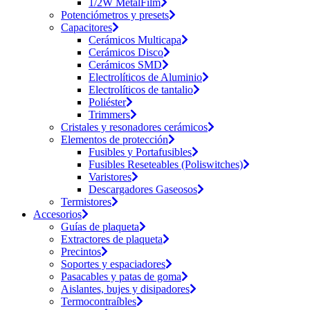
1/2W MetalFilm
Potenciómetros y presets
Capacitores
Cerámicos Multicapa
Cerámicos Disco
Cerámicos SMD
Electrolíticos de Aluminio
Electrolíticos de tantalio
Poliéster
Trimmers
Cristales y resonadores cerámicos
Elementos de protección
Fusibles y Portafusibles
Fusibles Reseteables (Poliswitches)
Varistores
Descargadores Gaseosos
Termistores
Accesorios
Guías de plaqueta
Extractores de plaqueta
Precintos
Soportes y espaciadores
Pasacables y patas de goma
Aislantes, bujes y disipadores
Termocontraíbles