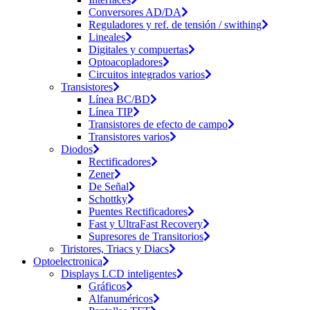
Conversores AD/DA
Reguladores y ref. de tensión / swithing
Lineales
Digitales y compuertas
Optoacopladores
Circuitos integrados varios
Transistores
Línea BC/BD
Línea TIP
Transistores de efecto de campo
Transistores varios
Diodos
Rectificadores
Zener
De Señal
Schottky
Puentes Rectificadores
Fast y UltraFast Recovery
Supresores de Transitorios
Tiristores, Triacs y Diacs
Optoelectronica
Displays LCD inteligentes
Gráficos
Alfanuméricos