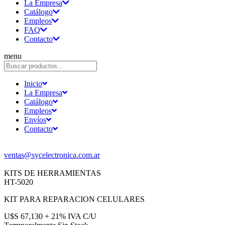
La Empresa
Catálogo
Empleos
FAQ
Contacto
menu
Inicio
La Empresa
Catálogo
Empleos
Envíos
Contacto
ventas@sycelectronica.com.ar
KITS DE HERRAMIENTAS
HT-5020
KIT PARA REPARACION CELULARES
U$S 67,130 + 21% IVA C/U