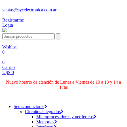
ventas@sycelectronica.com.ar
Registrarme
Login
Wishlist
0
0
Carrito
U$S 0
Nuevo horario de atención de Lunes a Viernes de 10 a 13 y 14 a
17hs
Categorías
Semiconductores
Circuitos integrados
Microprocesadores y periféricos
Memorias
Interfaces