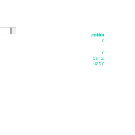
Wishlist
0
0
Carrito
U$S 0