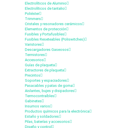
Electrolíticos de Aluminio
Electrolíticos de tantalio
Poliéster
Trimmers
Cristales y resonadores cerámicos
Elementos de protección
Fusibles y Portafusibles
Fusibles Reseteables (Poliswitches)
Varistores
Descargadores Gaseosos
Termistores
Accesorios
Guías de plaqueta
Extractores de plaqueta
Precintos
Soportes y espaciadores
Pasacables y patas de goma
Aislantes, bujes y disipadores
Termocontraíbles
Gabinetes
Insumos varios
Productos químicos para la electrónica
Estaño y soldadores
Pilas, baterías y accesorios
Diseño y control