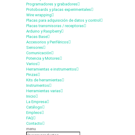
Programadores y grabadores
Protoboards y placas experimentales
Wire wrapping
Placas para adquisición de datos y control
Placas transmisoras / receptoras
Arduino y Raspberry
Placas Base
Accesorios y Periféricos
Sensores
Comunicación
Potencia y Motores
Varios
Herramientas e instrumentos
Pinzas
Kits de herramientas
Instrumentos
Herramientas varias
Inicio
La Empresa
Catálogo
Empleos
FAQ
Contacto
menu