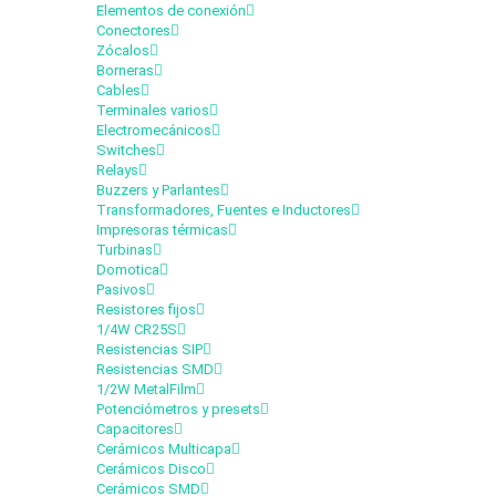
Elementos de conexión
Conectores
Zócalos
Borneras
Cables
Terminales varios
Electromecánicos
Switches
Relays
Buzzers y Parlantes
Transformadores, Fuentes e Inductores
Impresoras térmicas
Turbinas
Domotica
Pasivos
Resistores fijos
1/4W CR25S
Resistencias SIP
Resistencias SMD
1/2W MetalFilm
Potenciómetros y presets
Capacitores
Cerámicos Multicapa
Cerámicos Disco
Cerámicos SMD