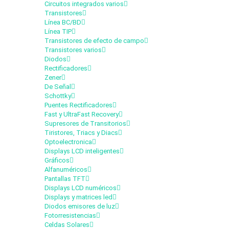
Circuitos integrados varios
Transistores
Línea BC/BD
Línea TIP
Transistores de efecto de campo
Transistores varios
Diodos
Rectificadores
Zener
De Señal
Schottky
Puentes Rectificadores
Fast y UltraFast Recovery
Supresores de Transitorios
Tiristores, Triacs y Diacs
Optoelectronica
Displays LCD inteligentes
Gráficos
Alfanuméricos
Pantallas TFT
Displays LCD numéricos
Displays y matrices led
Diodos emisores de luz
Fotorresistencias
Celdas Solares