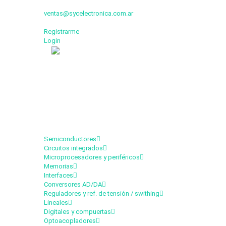
ventas@sycelectronica.com.ar
Registrarme
Login
Categorías
Semiconductores
Circuitos integrados
Microprocesadores y periféricos
Memorias
Interfaces
Conversores AD/DA
Reguladores y ref. de tensión / swithing
Lineales
Digitales y compuertas
Optoacopladores