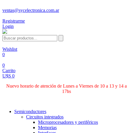
ventas@sycelectronica.com.ar
Registrarme
Login
Wishlist
0
0
Carrito
U$S 0
Nuevo horario de atención de Lunes a Viernes de 10 a 13 y 14 a
17hs
Categorías
Semiconductores
Circuitos integrados
Microprocesadores y periféricos
Memorias
Interfaces