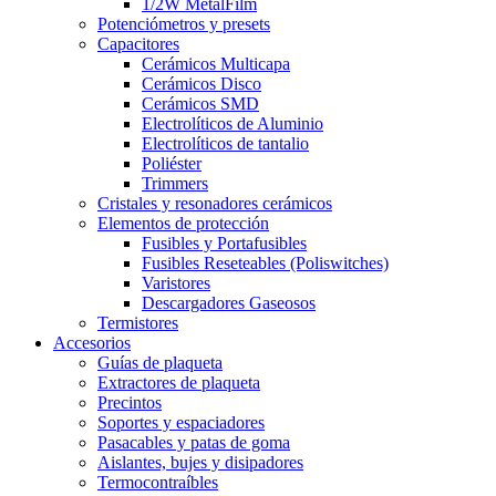
1/2W MetalFilm
Potenciómetros y presets
Capacitores
Cerámicos Multicapa
Cerámicos Disco
Cerámicos SMD
Electrolíticos de Aluminio
Electrolíticos de tantalio
Poliéster
Trimmers
Cristales y resonadores cerámicos
Elementos de protección
Fusibles y Portafusibles
Fusibles Reseteables (Poliswitches)
Varistores
Descargadores Gaseosos
Termistores
Accesorios
Guías de plaqueta
Extractores de plaqueta
Precintos
Soportes y espaciadores
Pasacables y patas de goma
Aislantes, bujes y disipadores
Termocontraíbles