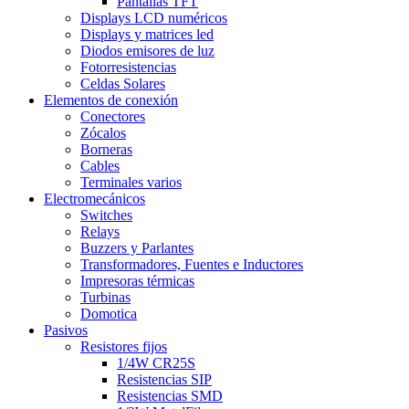
Pantallas TFT
Displays LCD numéricos
Displays y matrices led
Diodos emisores de luz
Fotorresistencias
Celdas Solares
Elementos de conexión
Conectores
Zócalos
Borneras
Cables
Terminales varios
Electromecánicos
Switches
Relays
Buzzers y Parlantes
Transformadores, Fuentes e Inductores
Impresoras térmicas
Turbinas
Domotica
Pasivos
Resistores fijos
1/4W CR25S
Resistencias SIP
Resistencias SMD