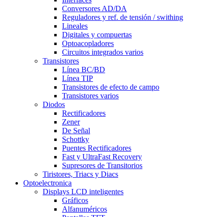
Conversores AD/DA
Reguladores y ref. de tensión / swithing
Lineales
Digitales y compuertas
Optoacopladores
Circuitos integrados varios
Transistores
Línea BC/BD
Línea TIP
Transistores de efecto de campo
Transistores varios
Diodos
Rectificadores
Zener
De Señal
Schottky
Puentes Rectificadores
Fast y UltraFast Recovery
Supresores de Transitorios
Tiristores, Triacs y Diacs
Optoelectronica
Displays LCD inteligentes
Gráficos
Alfanuméricos