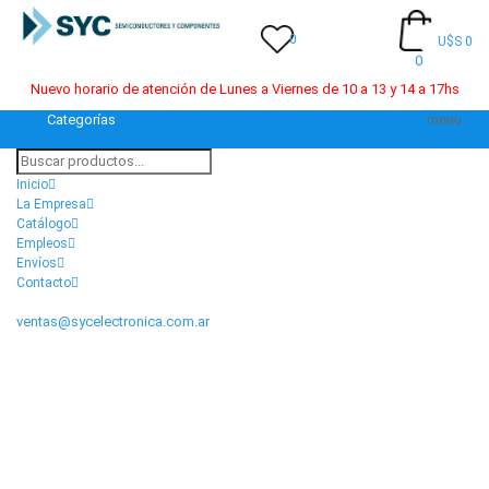
0
U$S 0
0
Nuevo horario de atención de Lunes a Viernes de 10 a 13 y 14 a 17hs
Categorías
menu
Inicio
La Empresa
Catálogo
Empleos
Envíos
Contacto
ventas@sycelectronica.com.ar