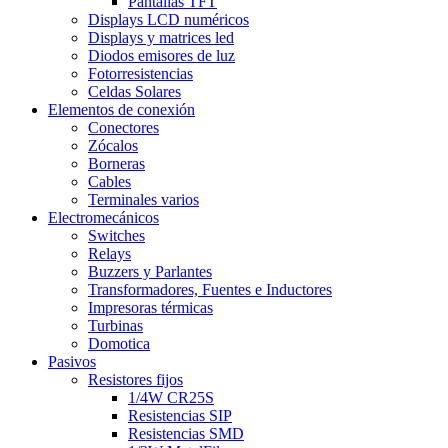
Pantallas TFT
Displays LCD numéricos
Displays y matrices led
Diodos emisores de luz
Fotorresistencias
Celdas Solares
Elementos de conexión
Conectores
Zócalos
Borneras
Cables
Terminales varios
Electromecánicos
Switches
Relays
Buzzers y Parlantes
Transformadores, Fuentes e Inductores
Impresoras térmicas
Turbinas
Domotica
Pasivos
Resistores fijos
1/4W CR25S
Resistencias SIP
Resistencias SMD