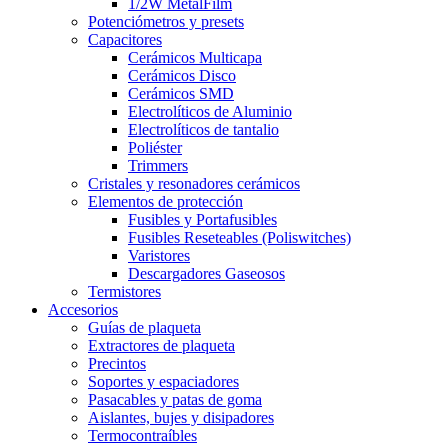
1/2W MetalFilm
Potenciómetros y presets
Capacitores
Cerámicos Multicapa
Cerámicos Disco
Cerámicos SMD
Electrolíticos de Aluminio
Electrolíticos de tantalio
Poliéster
Trimmers
Cristales y resonadores cerámicos
Elementos de protección
Fusibles y Portafusibles
Fusibles Reseteables (Poliswitches)
Varistores
Descargadores Gaseosos
Termistores
Accesorios
Guías de plaqueta
Extractores de plaqueta
Precintos
Soportes y espaciadores
Pasacables y patas de goma
Aislantes, bujes y disipadores
Termocontraíbles