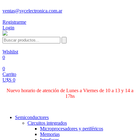
ventas@sycelectronica.com.ar
Registrarme
Login
Wishlist
0
0
Carrito
U$S 0
Nuevo horario de atención de Lunes a Viernes de 10 a 13 y 14 a
17hs
Categorías
Semiconductores
Circuitos integrados
Microprocesadores y periféricos
Memorias
Interfaces