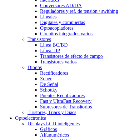
Conversores AD/DA
Reguladores y ref. de tensión / swithing
Lineales
Digitales y compuertas
Optoacopladores
Circuitos integrados varios
Transistores
Línea BC/BD
Línea TIP
Transistores de efecto de campo
Transistores varios
Diodos
Rectificadores
Zener
De Señal
Schottky
Puentes Rectificadores
Fast y UltraFast Recovery
Supresores de Transitorios
Tiristores, Triacs y Diacs
Optoelectronica
Displays LCD inteligentes
Gráficos
Alfanuméricos