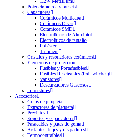
1/2W MetalFilm
Potenciómetros y presets
Capacitores
Cerámicos Multicapa
Cerámicos Disco
Cerámicos SMD
Electrolíticos de Aluminio
Electrolíticos de tantalio
Poliéster
Trimmers
Cristales y resonadores cerámicos
Elementos de protección
Fusibles y Portafusibles
Fusibles Reseteables (Poliswitches)
Varistores
Descargadores Gaseosos
Termistores
Accesorios
Guías de plaqueta
Extractores de plaqueta
Precintos
Soportes y espaciadores
Pasacables y patas de goma
Aislantes, bujes y disipadores
Termocontraíbles