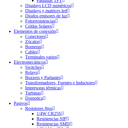
Pantallas TFT
Displays LCD numéricos
Displays y matrices led
Diodos emisores de luz
Fotorresistencias
Celdas Solares
Elementos de conexión
Conectores
Zócalos
Borneras
Cables
Terminales varios
Electromecánicos
Switches
Relays
Buzzers y Parlantes
Transformadores, Fuentes e Inductores
Impresoras térmicas
Turbinas
Domotica
Pasivos
Resistores fijos
1/4W CR25S
Resistencias SIP
Resistencias SMD