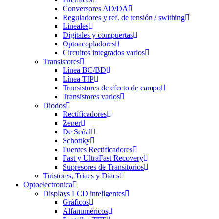
Conversores AD/DA
Reguladores y ref. de tensión / swithing
Lineales
Digitales y compuertas
Optoacopladores
Circuitos integrados varios
Transistores
Línea BC/BD
Línea TIP
Transistores de efecto de campo
Transistores varios
Diodos
Rectificadores
Zener
De Señal
Schottky
Puentes Rectificadores
Fast y UltraFast Recovery
Supresores de Transitorios
Tiristores, Triacs y Diacs
Optoelectronica
Displays LCD inteligentes
Gráficos
Alfanuméricos