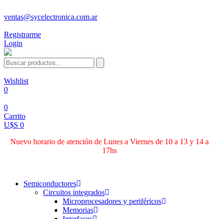
ventas@sycelectronica.com.ar
Registrarme
Login
Wishlist
0
0
Carrito
U$S 0
Nuevo horario de atención de Lunes a Viernes de 10 a 13 y 14 a
17hs
Categorías
Semiconductores
Circuitos integrados
Microprocesadores y periféricos
Memorias
Interfaces