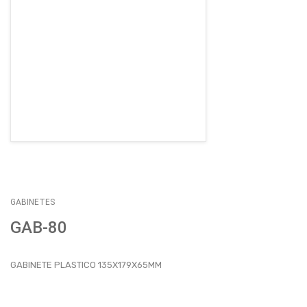
EMPLEOS
ENVÍOS
CONTACTO
ventas@sycelectronica.com.ar
GABINETES
GAB-80
GABINETE PLASTICO 135X179X65MM