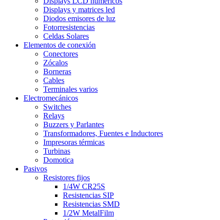
Displays LCD numéricos
Displays y matrices led
Diodos emisores de luz
Fotorresistencias
Celdas Solares
Elementos de conexión
Conectores
Zócalos
Borneras
Cables
Terminales varios
Electromecánicos
Switches
Relays
Buzzers y Parlantes
Transformadores, Fuentes e Inductores
Impresoras térmicas
Turbinas
Domotica
Pasivos
Resistores fijos
1/4W CR25S
Resistencias SIP
Resistencias SMD
1/2W MetalFilm