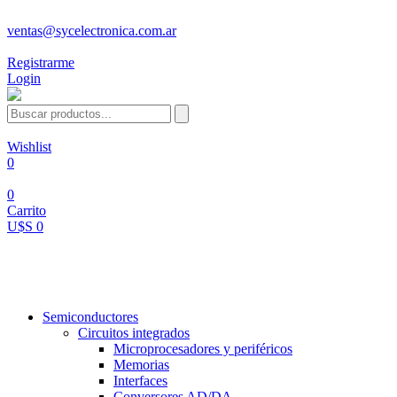
ventas@sycelectronica.com.ar
Registrarme
Login
Wishlist
0
0
Carrito
U$S 0
Categorías
Semiconductores
Circuitos integrados
Microprocesadores y periféricos
Memorias
Interfaces
Conversores AD/DA