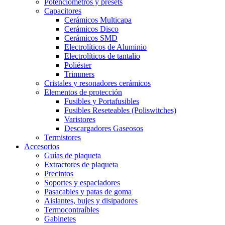
Potenciómetros y presets
Capacitores
Cerámicos Multicapa
Cerámicos Disco
Cerámicos SMD
Electrolíticos de Aluminio
Electrolíticos de tantalio
Poliéster
Trimmers
Cristales y resonadores cerámicos
Elementos de protección
Fusibles y Portafusibles
Fusibles Reseteables (Poliswitches)
Varistores
Descargadores Gaseosos
Termistores
Accesorios
Guías de plaqueta
Extractores de plaqueta
Precintos
Soportes y espaciadores
Pasacables y patas de goma
Aislantes, bujes y disipadores
Termocontraíbles
Gabinetes