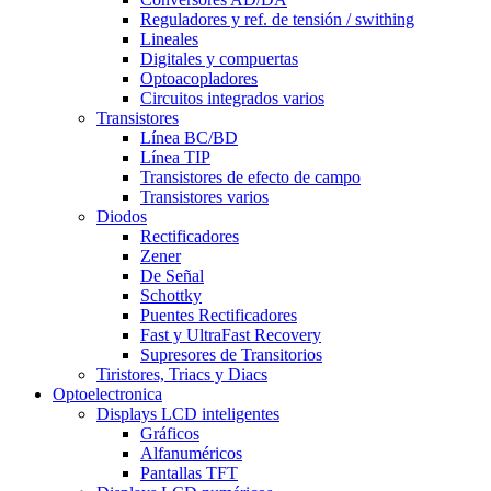
Reguladores y ref. de tensión / swithing
Lineales
Digitales y compuertas
Optoacopladores
Circuitos integrados varios
Transistores
Línea BC/BD
Línea TIP
Transistores de efecto de campo
Transistores varios
Diodos
Rectificadores
Zener
De Señal
Schottky
Puentes Rectificadores
Fast y UltraFast Recovery
Supresores de Transitorios
Tiristores, Triacs y Diacs
Optoelectronica
Displays LCD inteligentes
Gráficos
Alfanuméricos
Pantallas TFT