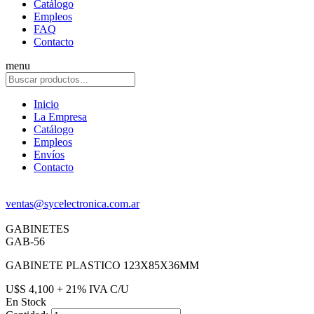
Catálogo
Empleos
FAQ
Contacto
menu
Inicio
La Empresa
Catálogo
Empleos
Envíos
Contacto
ventas@sycelectronica.com.ar
GABINETES
GAB-56
GABINETE PLASTICO 123X85X36MM
U$S 4,100 + 21% IVA C/U
En Stock